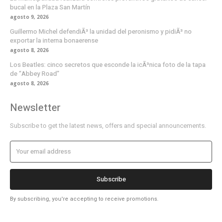
bucal en la Plaza San Martín
agosto 9, 2026
Guillermo Michel defendiÃ³ la unidad del peronismo y pidiÃ³ no
exportar la interna bonaerense
agosto 8, 2026
Los Beatles: cinco secretos que esconde la icÃ³nica foto de la tapa
de “Abbey Road”
agosto 8, 2026
Newsletter
Subscribe to get the latest news, offers and special announcements.
Subscribe
By subscribing, you're accepting to receive promotions.