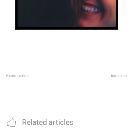
Previous article
Next article
Netflix: asÃ­ es la desgarradora
Inter Miami visita al Cavalier por la
serie de 4 episodios que ya
Concachampions y Lionel Messi
rankea como lo mejor de 2025
podrÃ­a tener su primera vez en
Jamaica: los 50 paÃ­ses donde
ya jugÃ³ y cuÃ¡ntos partidos
Related articles