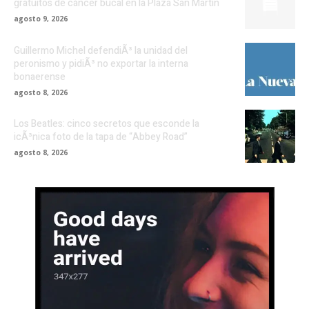
gratuitos de cáncer bucal en la Plaza San Martín
agosto 9, 2026
Guillermo Michel defendiÃ³ la unidad del
peronismo y pidiÃ³ no exportar la interna
bonaerense
agosto 8, 2026
Los Beatles: cinco secretos que esconde la
icÃ³nica foto de la tapa de “Abbey Road”
agosto 8, 2026