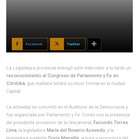
Facebook
Twitter
La Legislatura provincial entregó este miércoles a la tarde un
reconocimiento al Congreso de Parlamento y Fe en
Córdoba
, que mañana tendrá su inicio formal en la ciudad
Capital.
La actividad se concretó en el Auditorio de la Democracia y
fue organizada por Parlamento y Fe. Contó con la presencia
del presidente provisorio de la Unicameral,
Facundo Torres
Lima
; la legisladora
María del Rosario Acevedo
; y la
legisladora suplente
Doris Mansilla
, autora y promotora del