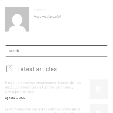
Ladocta
https://ladocta.click
Search
Latest articles
Passerini y Llaryora reconocieron la labor de más
de 2.300 referentes de Centros Vecinales y
Consejos Barriales
agosto 9, 2026
La Municipalidad realizará controles preventivos