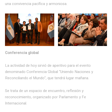
una convivencia pacífica y armoniosa.
Conferencia global
La actividad de hoy sirvió de aperitivo para el evento
denominado Conferencia Global “Uniendo Naciones y
Reconciliando el Mundo”, que tendrá lugar mañana.
Se trata de un espacio de encuentro, reflexión y
reconocimiento, organizado por Parlamento y Fe
Internacional.