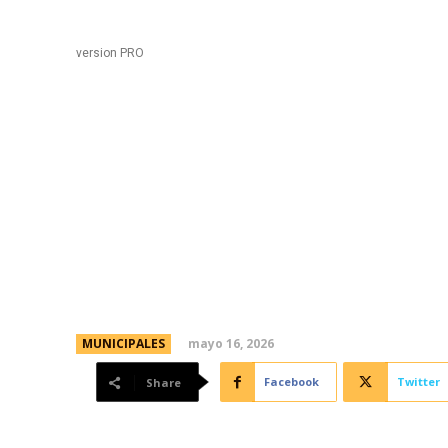
Black
Home
version PRO
La Municipalidad y la 
convenio para promover
de limpiavidrios
mayo 16, 2026
MUNICIPALES
Facebook
Twitter
Share