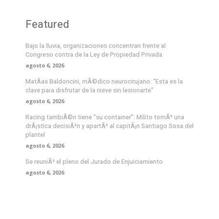
Featured
Bajo la lluvia, organizaciones concentran frente al
Congreso contra de la Ley de Propiedad Privada
agosto 6, 2026
MatÃ­as Baldoncini, mÃ©dico neurocirujano: “Esta es la
clave para disfrutar de la nieve sin lesionarte”
agosto 6, 2026
Racing tambiÃ©n tiene “su container”: Milito tomÃ³ una
drÃ¡stica decisiÃ³n y apartÃ³ al capitÃ¡n Santiago Sosa del
plantel
agosto 6, 2026
Se reuniÃ³ el pleno del Jurado de Enjuiciamiento
agosto 6, 2026