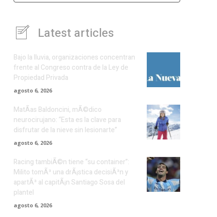
Latest articles
Bajo la lluvia, organizaciones concentran
frente al Congreso contra de la Ley de
Propiedad Privada
agosto 6, 2026
MatÃ­as Baldoncini, mÃ©dico
neurocirujano: “Esta es la clave para
disfrutar de la nieve sin lesionarte”
agosto 6, 2026
Racing tambiÃ©n tiene “su container”:
Milito tomÃ³ una drÃ¡stica decisiÃ³n y
apartÃ³ al capitÃ¡n Santiago Sosa del
plantel
agosto 6, 2026