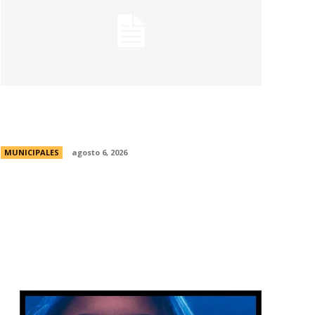
Una aventura subterránea por el Museo
de Arte Religioso San Alberto
MUNICIPALES
agosto 6, 2026