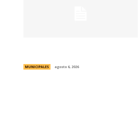
La Municipalidad lanzó la Red de Centros
Culturales de la ciudad
MUNICIPALES
agosto 6, 2026