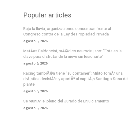
Popular articles
Bajo la lluvia, organizaciones concentran frente al
Congreso contra de la Ley de Propiedad Privada
agosto 6, 2026
MatÃ­as Baldoncini, mÃ©dico neurocirujano: “Esta es la
clave para disfrutar de la nieve sin lesionarte”
agosto 6, 2026
Racing tambiÃ©n tiene “su container”: Milito tomÃ³ una
drÃ¡stica decisiÃ³n y apartÃ³ al capitÃ¡n Santiago Sosa del
plantel
agosto 6, 2026
Se reuniÃ³ el pleno del Jurado de Enjuiciamiento
agosto 6, 2026