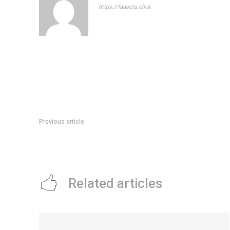
https://ladocta.click
Previous article
Passerini: “Mientras la Nación gobierna para un algoritmo fr
familias”
Related articles