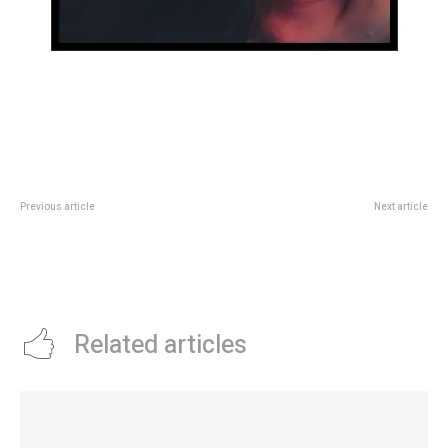
Previous article
Next article
Javier Milei firmarÃ¡ esta noche
Operativo DNI y SUBE llegan a
los decretos para reestructurar
barrio Estación Flores, Congreso,
las fuerzas federales de
La Tela y Las Margaritas
seguridad
Related articles