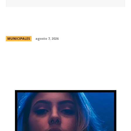
La Universidad Libre del Ambiente lanza un
curso para aprender a reparar pequeños
electrodomésticos
MUNICIPALES
agosto 7, 2026