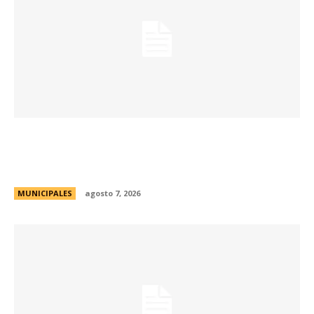
La Municipalidad de Córdoba presentó el Curso
de Formación de Linkeadores Sociales en
Soledad No Deseada
MUNICIPALES
agosto 7, 2026