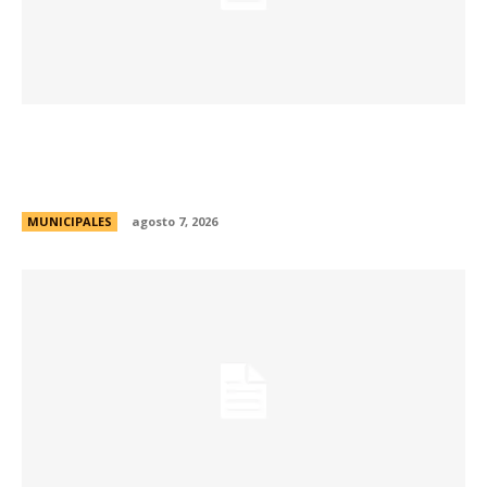
La muestra de coleccionismo más grande del
país celebra su 33° edición en la ciudad de
Córdoba
MUNICIPALES
agosto 7, 2026