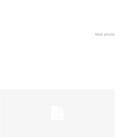
Next article
ro contra los ex Gran Hermano que no se anotaron al golden
ticket