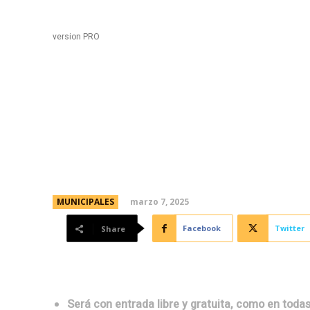
Black
Home
version PRO
La Peña de tu Ciudad a
Villa El Libertador
marzo 7, 2025
MUNICIPALES
Facebook
Twitter
Share
Será con entrada libre y gratuita, como en todas