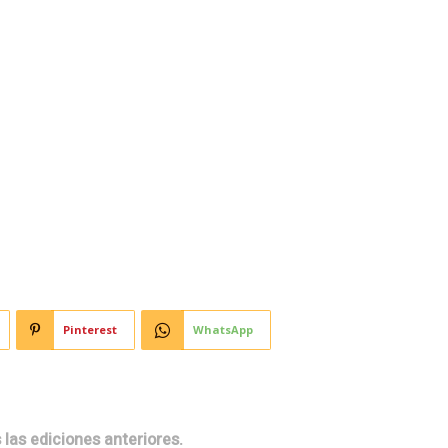
Horoscopo
Deportes
Entretenimiento
Munic
hora llega a la plaza de
Pinterest
WhatsApp
 las ediciones anteriores.