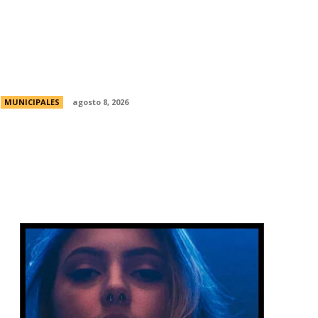
La Universidad de Milán-Bicocca conoce
el modelo educativo de Córdoba para
impulsar prácticas e investigaciones
conjuntas
MUNICIPALES
agosto 8, 2026