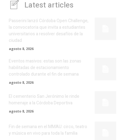
Latest articles
Passerini lanzó Córdoba Open Challenge,
la convocatoria que invita a estudiantes
universitarios a resolver desafíos de la
ciudad
agosto 8, 2026
Eventos masivos: estas son las zonas
habilitadas de estacionamiento
controlado durante el fin de semana
agosto 8, 2026
El cementerio San Jerónimo le rinde
homenaje a la Córdoba Deportiva
agosto 8, 2026
Fin de semana en el MMAU: circo, teatro
y música en vivo para toda la familia