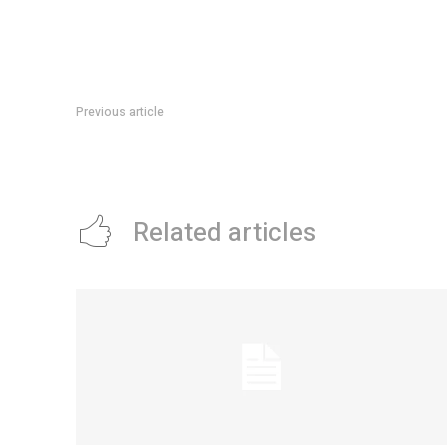
Previous article
El tierno gesto de Juan MartÃ­n Del Potro con InÃ©s, una b
espera un trasplante de corazÃ³n para seguir viviendo
Related articles