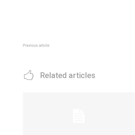
Previous article
Shawn Mendes se luciÃ³ en el segundo dÃ­a del Lollapalooz
Related articles