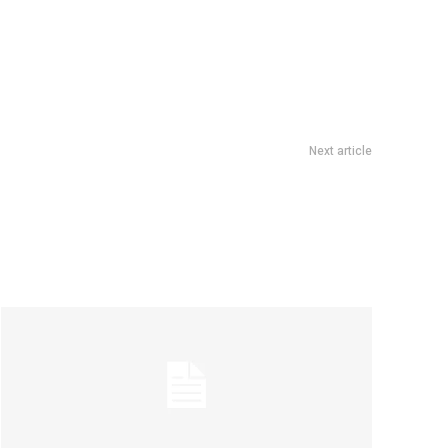
Next article
Teatro independiente: quÃ© obras no hay que perderse