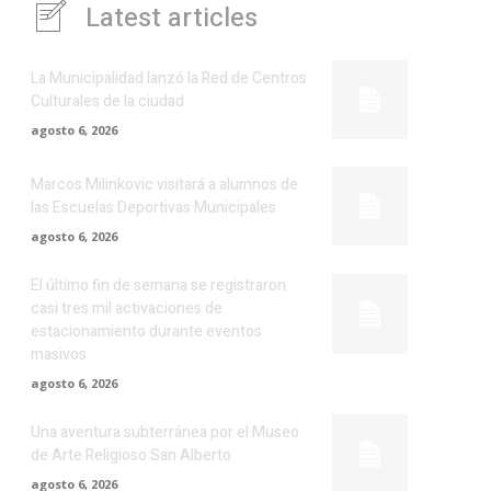
Latest articles
La Municipalidad lanzó la Red de Centros
Culturales de la ciudad
agosto 6, 2026
Marcos Milinkovic visitará a alumnos de
las Escuelas Deportivas Municipales
agosto 6, 2026
El último fin de semana se registraron
casi tres mil activaciones de
estacionamiento durante eventos
masivos
agosto 6, 2026
Una aventura subterránea por el Museo
de Arte Religioso San Alberto
agosto 6, 2026