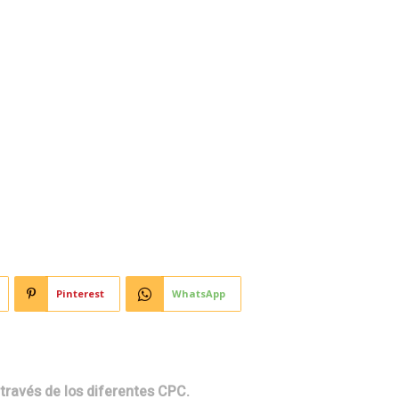
Horoscopo
Deportes
Entretenimiento
Munic
ncia se llenó de canto y
 La Peña de tu Ciudad
Pinterest
WhatsApp
 través de los diferentes CPC.