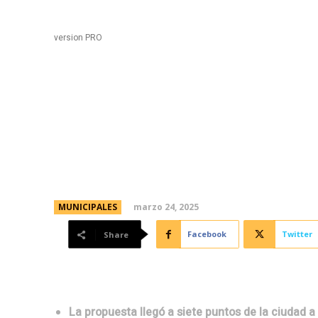
Black
Home
version PRO
La Plaza de la Intende
baile para el cierre de
marzo 24, 2025
MUNICIPALES
Facebook
Twitter
Share
La propuesta llegó a siete puntos de la ciudad a