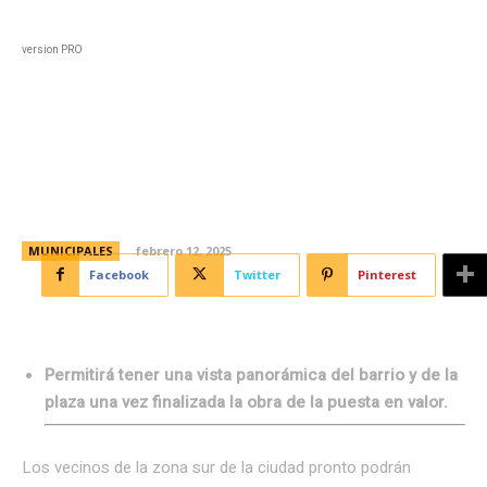
Black
Home
Horoscopo
Deportes
Entreten
version PRO
La plaza El Quebracho tendrá un
nuevo puente peatonal
MUNICIPALES
febrero 12, 2025
Facebook
Twitter
Pinterest
Permitirá tener una vista panorámica del barrio y de la
plaza una vez finalizada la obra de la puesta en valor.
Los vecinos de la zona sur de la ciudad pronto podrán