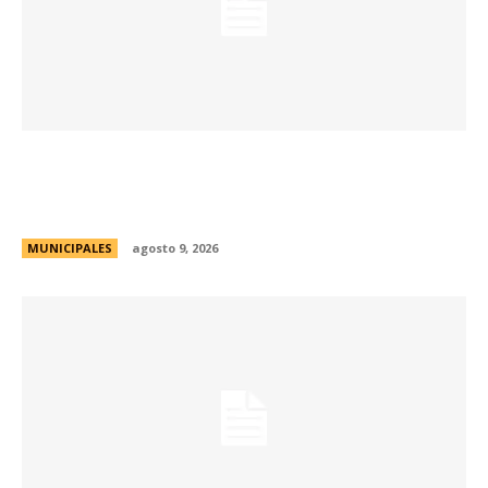
La Municipalidad realizará controles
preventivos gratuitos de cáncer bucal en la
Plaza San Martín
MUNICIPALES
agosto 9, 2026