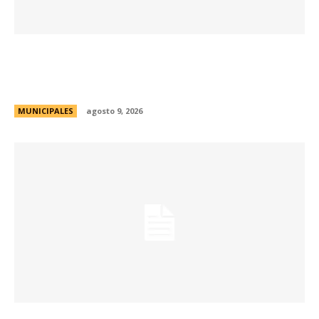
Passerini y Llaryora reconocieron la labor de
más de 2.300 referentes de Centros Vecinales
y Consejos Barriales
MUNICIPALES
agosto 9, 2026