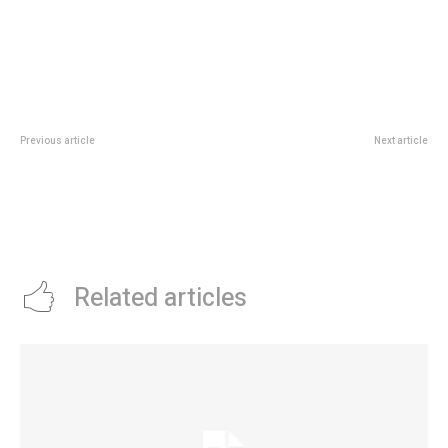
Previous article
Next article
La AFA suspendiÃ³ la afiliaciÃ³n
Vecinos de los Polideportivos
del histÃ³rico El Porvenir: el
Sociales de Yapeyú y Zepa
trasfondo polÃ­tico tras una
disfrutarán esta semana del “El
denuncia por intervenciÃ³n del
Verano en tu Poli”
intendente de LanÃºs
Related articles