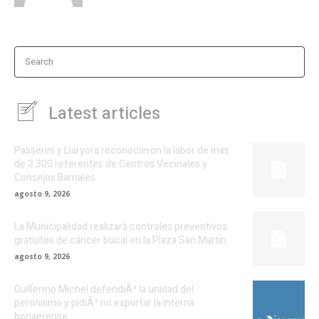
Search
Latest articles
Passerini y Llaryora reconocieron la labor de más
de 2.300 referentes de Centros Vecinales y
Consejos Barriales
agosto 9, 2026
La Municipalidad realizará controles preventivos
gratuitos de cáncer bucal en la Plaza San Martín
agosto 9, 2026
Guillermo Michel defendiÃ³ la unidad del
peronismo y pidiÃ³ no exportar la interna
bonaerense