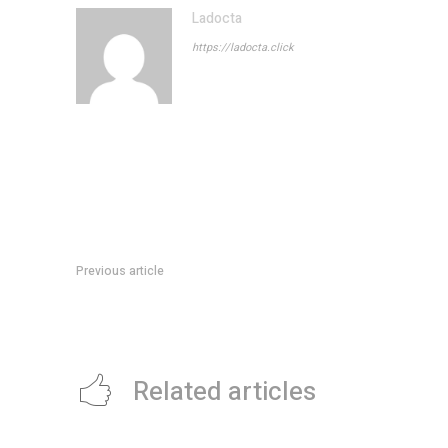
Ladocta
https://ladocta.click
Previous article
La polÃ­tica pone a prueba la peor crisis de los libertarios
Related articles