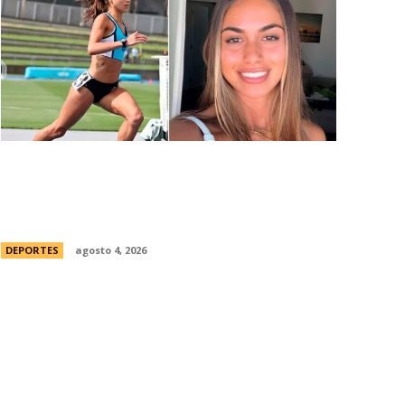
ConmociÃ³n en Australia: muriÃ³
Natasha Ward, una atleta australiana de
21 aÃ±os
DEPORTES
agosto 4, 2026