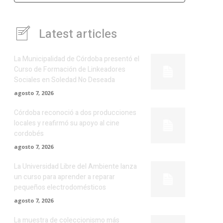
Latest articles
La Municipalidad de Córdoba presentó el
Curso de Formación de Linkeadores
Sociales en Soledad No Deseada
agosto 7, 2026
Córdoba reconoció a dos producciones
locales y reafirmó su apoyo al cine
cordobés
agosto 7, 2026
La Universidad Libre del Ambiente lanza
un curso para aprender a reparar
pequeños electrodomésticos
agosto 7, 2026
La muestra de coleccionismo más