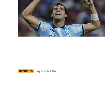
Racing tambiÃ©n tiene “su container”:
Milito tomÃ³ una drÃ¡stica decisiÃ³n y
apartÃ³ al capitÃ¡n Santiago Sosa del
plantel
DEPORTES
agosto 6, 2026