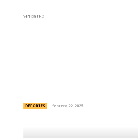
Black
Home
version PRO
La super agenda depor
Independiente, Boca, R
y fuerte presencia arg
febrero 22, 2025
DEPORTES