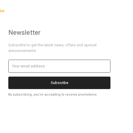
ter
Newsletter
Subscribe to get the latest news, offers and special
announcements.
Subscribe
By subscribing, you're accepting to receive promotions.