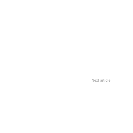
Next article
os y tirÃ³ la casa por la ventana en el show mÃ¡s importante
de su carrera