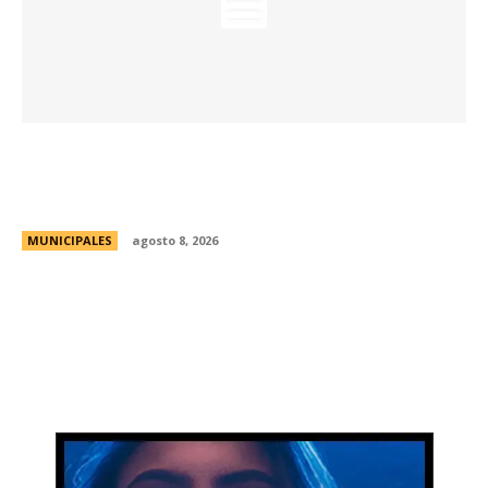
La Universidad de Milán-Bicocca conoce el
modelo educativo de Córdoba para impulsar
prácticas e investigaciones conjuntas
MUNICIPALES
agosto 8, 2026