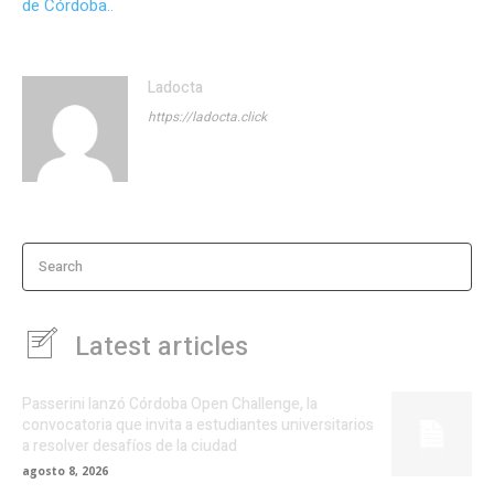
de Córdoba.
.
Ladocta
https://ladocta.click
Search
Latest articles
Passerini lanzó Córdoba Open Challenge, la
convocatoria que invita a estudiantes universitarios
a resolver desafíos de la ciudad
agosto 8, 2026