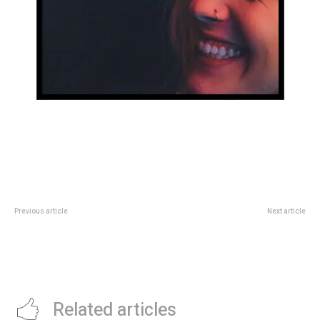
Previous article
Next article
La Maratón Ciudad de Córdoba
La ComisiÃ³n de EducaciÃ³n
ya cuenta con más de 1000
seguirÃ¡ analizando aspectos
inscriptos
referidos a los docentes de
apoyo a la inclusiÃ³n
Related articles