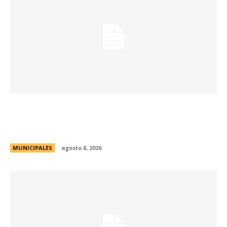
Passerini lanzó Córdoba Open Challenge, la
convocatoria que invita a estudiantes
universitarios a resolver desafíos de la ciudad
MUNICIPALES
agosto 8, 2026