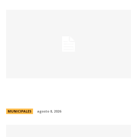
Eventos masivos: estas son las zonas
habilitadas de estacionamiento controlado
durante el fin de semana
MUNICIPALES
agosto 8, 2026