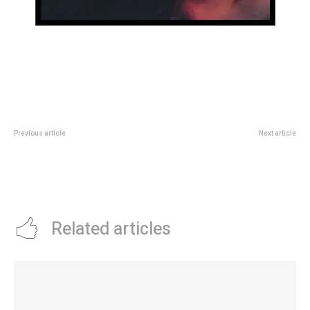
Previous article
Next article
Gran actuaciÃ³n del Coro de la
Con la limpieza y recuperación
Legislatura en la 10Âª Feria del
del lago, retomaron las clases de
Libro de EstaciÃ³n JuÃ¡rez
canotaje en el Parque Sarmiento
Celman
Related articles