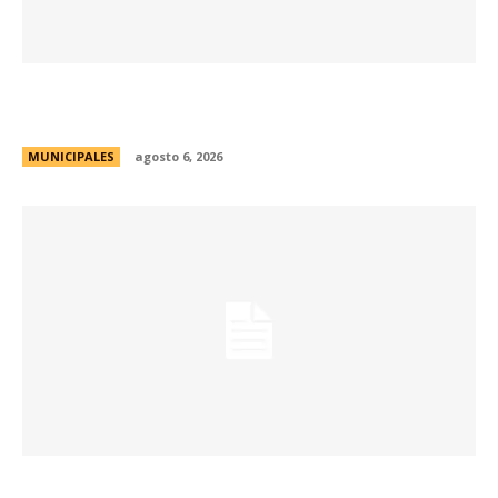
Se abren las inscripciones para la formación
docente en Biodiversidad y Sostenibilidad
MUNICIPALES
agosto 6, 2026
Una aventura subterránea por el Museo de Arte