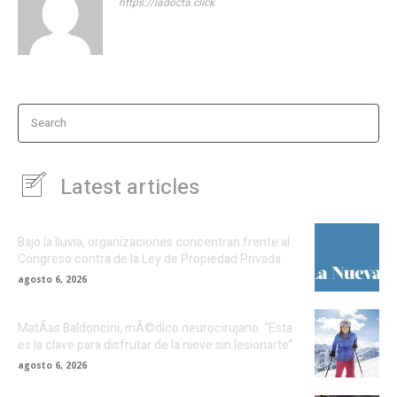
https://ladocta.click
Search
Latest articles
Bajo la lluvia, organizaciones concentran frente al
Congreso contra de la Ley de Propiedad Privada
agosto 6, 2026
MatÃ­as Baldoncini, mÃ©dico neurocirujano: “Esta
es la clave para disfrutar de la nieve sin lesionarte”
agosto 6, 2026