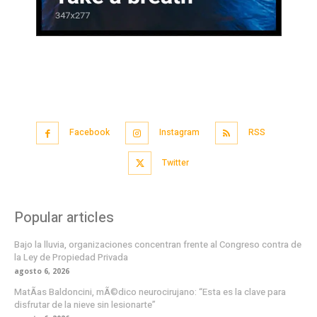
Facebook
Instagram
RSS
Twitter
Popular articles
Bajo la lluvia, organizaciones concentran frente al Congreso contra de
la Ley de Propiedad Privada
agosto 6, 2026
MatÃ­as Baldoncini, mÃ©dico neurocirujano: “Esta es la clave para
disfrutar de la nieve sin lesionarte”