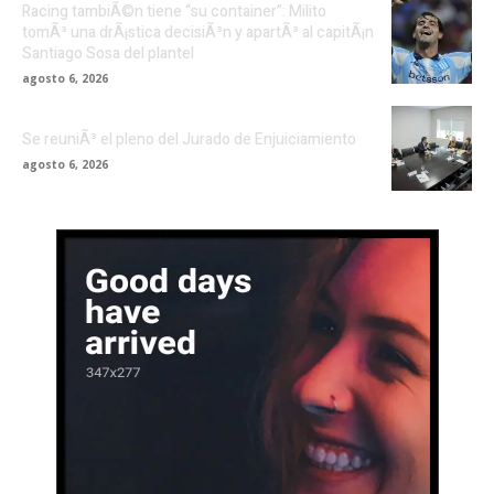
Racing tambiÃ©n tiene “su container”: Milito
tomÃ³ una drÃ¡stica decisiÃ³n y apartÃ³ al capitÃ¡n
Santiago Sosa del plantel
agosto 6, 2026
Se reuniÃ³ el pleno del Jurado de Enjuiciamiento
agosto 6, 2026