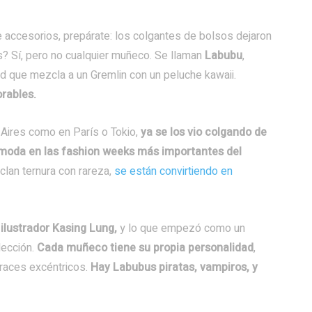
e accesorios, prepárate: los colgantes de bolsos dejaron
 Sí, pero no cualquier muñeco. Se llaman
Labubu
,
tud que mezcla a un Gremlin con un peluche kawaii.
rables.
Aires como en París o Tokio,
ya se los vio colgando de
e moda en las fashion weeks más importantes del
lan ternura con rareza,
se están convirtiendo en
 ilustrador Kasing Lung,
y lo que empezó como un
lección.
Cada muñeco tiene su propia personalidad
,
fraces excéntricos.
Hay Labubus piratas, vampiros, y