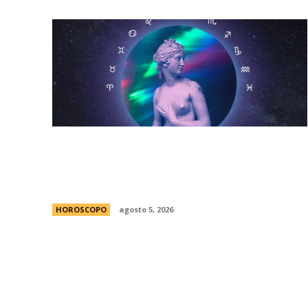
HorÃ³scopo diario: las predicciones para
el jueves 6 de agosto de 2026 con la
llegada de Venus a Libra
HOROSCOPO
agosto 5, 2026