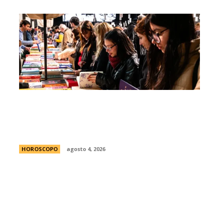
FED 2026: todo lo que tenÃ©s que saber
para disfrutar gratis de la Feria de
Editores en Buenos Aires
HOROSCOPO
agosto 4, 2026