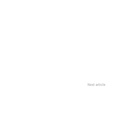
Next article
inauguraciÃ³n de una muestra colectiva de esculturas en la
Legislatura