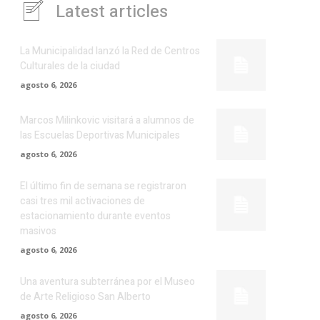
Latest articles
La Municipalidad lanzó la Red de Centros
Culturales de la ciudad
agosto 6, 2026
Marcos Milinkovic visitará a alumnos de
las Escuelas Deportivas Municipales
agosto 6, 2026
El último fin de semana se registraron
casi tres mil activaciones de
estacionamiento durante eventos
masivos
agosto 6, 2026
Una aventura subterránea por el Museo
de Arte Religioso San Alberto
agosto 6, 2026