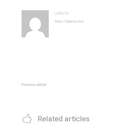
Ladocta
https://ladocta.click
Previous article
Saturno entra en Aries este domingo 25 de mayo: Â¿cuÃ¡les
afectados?
Related articles