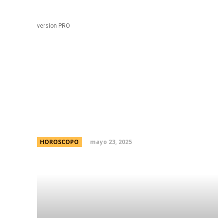
Black
Home
version PRO
Laburu: asÃ­ es el nue
bolso que es furor en 
mayo 23, 2025
HOROSCOPO