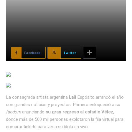
Facebook
Twitter
La consagrada artista argentina
Lali
Espósito arrancó el año
con grandes noticias y proyectos. Primero enloqueció a su
fandom
anunciando
su gran regreso al estadio Vélez
,
donde más de 500 mil personas explotaron la fila virtual para
comprar tickets para ver a su ídola en vivo.