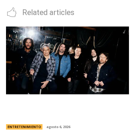
Related articles
Foo Fighters vuelve a la Argentina: dÃ³nde se
presentarÃ¡ la banda, cÃ³mo y cuÃ¡ndo comprar
las entradas
ENTRETENIMIENTO
agosto 6, 2026