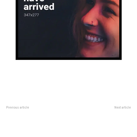
Previous article
Next article
El jugado video de La Tana
Deportivo Riestra se despertÃ³ a
tocando a Tato en la fiesta de
tiempo y acabÃ³, vÃ­a penales,
Gran Hermano
con la aventura de Deportivo
Armenio