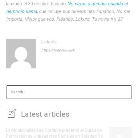
lanzado el 30 de abril, titulado
No vayas a atender cuando el
demonio llama
, que incluye sus nuevos hits
Fanático, No me
importa, Mejor que vos, Plástico, Lokura, Tu novia II
y
33
.
Ladocta
https://ladocta.click
Search
Latest articles
La Municipalidad de Córdoba presentó el Curso de
Formación de Linkeadores Sociales en Soledad No