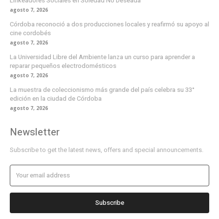
Linkeadores Sociales en Soledad No Deseada
agosto 7, 2026
Córdoba reconoció a dos producciones locales y reafirmó su apoyo al
cine cordobés
agosto 7, 2026
La Universidad Libre del Ambiente lanza un curso para aprender a
reparar pequeños electrodomésticos
agosto 7, 2026
La muestra de coleccionismo más grande del país celebra su 33°
edición en la ciudad de Córdoba
agosto 7, 2026
Newsletter
Subscribe to get the latest news, offers and special announcements.
Subscribe