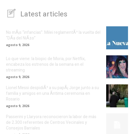
Latest articles
No mÃ¡s “infancias”: Milei reglamentÃ³ la vuelta del
“DÃ­a del NiÃ±o”
agosto 9, 2026
Lo que viene: la biopic de Moria, por Netflix,
encabeza los estrenos de la semana en el
streaming
agosto 9, 2026
Lionel Messi despidiÃ³ a su papÃ¡ Jorge junto a su
familia y amigos en una Ã­ntima ceremonia en
Rosario
agosto 9, 2026
Passerini y Llaryora reconocieron la labor de más
de 2.300 referentes de Centros Vecinales y
Consejos Barriales