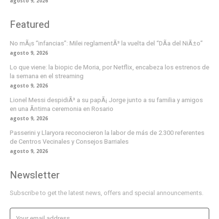
agosto 9, 2026
Featured
No mÃ¡s “infancias”: Milei reglamentÃ³ la vuelta del “DÃ­a del NiÃ±o”
agosto 9, 2026
Lo que viene: la biopic de Moria, por Netflix, encabeza los estrenos de
la semana en el streaming
agosto 9, 2026
Lionel Messi despidiÃ³ a su papÃ¡ Jorge junto a su familia y amigos
en una Ã­ntima ceremonia en Rosario
agosto 9, 2026
Passerini y Llaryora reconocieron la labor de más de 2.300 referentes
de Centros Vecinales y Consejos Barriales
agosto 9, 2026
Newsletter
Subscribe to get the latest news, offers and special announcements.