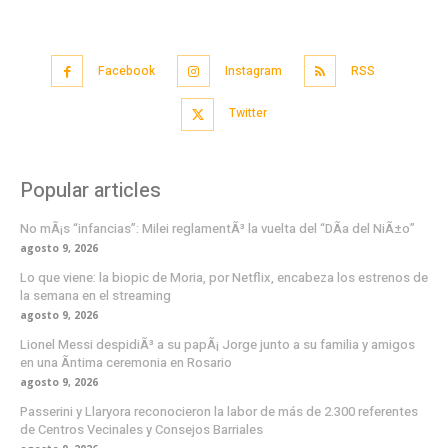
Facebook
Instagram
RSS
Twitter
Popular articles
No mÃ¡s “infancias”: Milei reglamentÃ³ la vuelta del “DÃ­a del NiÃ±o”
agosto 9, 2026
Lo que viene: la biopic de Moria, por Netflix, encabeza los estrenos de
la semana en el streaming
agosto 9, 2026
Lionel Messi despidiÃ³ a su papÃ¡ Jorge junto a su familia y amigos
en una Ã­ntima ceremonia en Rosario
agosto 9, 2026
Passerini y Llaryora reconocieron la labor de más de 2.300 referentes
de Centros Vecinales y Consejos Barriales