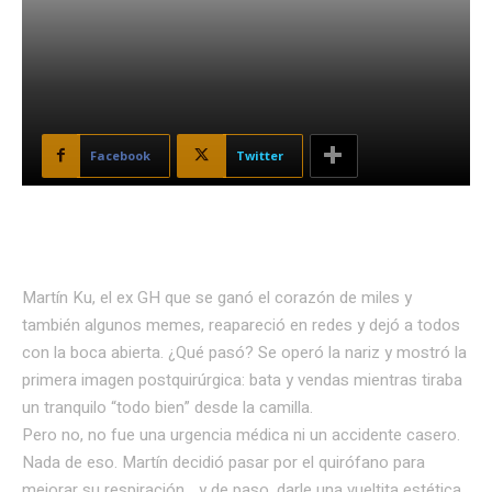
Facebook
Twitter
Martín Ku, el ex GH que se ganó el corazón de miles y
también algunos memes, reapareció en redes y dejó a todos
con la boca abierta. ¿Qué pasó? Se operó la nariz y mostró la
primera imagen postquirúrgica: bata y vendas mientras tiraba
un tranquilo “todo bien” desde la camilla.
Pero no, no fue una urgencia médica ni un accidente casero.
Nada de eso. Martín decidió pasar por el quirófano para
mejorar su respiración… y de paso, darle una vueltita estética