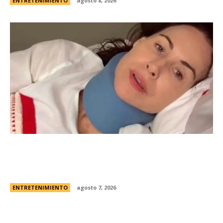
ENTRETENIMIENTO
agosto 8, 2026
Minnie Driver, ex de Matt Damon, contÃ³ que
sobreviviÃ³ a un grave accidente de autos:
“Estoy muy agradecida de estar viva”
ENTRETENIMIENTO
agosto 7, 2026