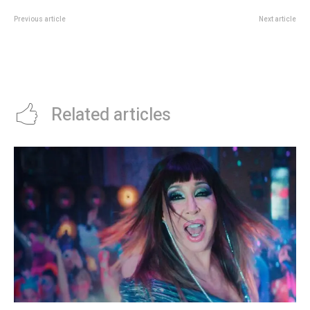
Previous article
Next article
El papÃ¡ de Franco Colapinto
Derrumbe en barrio Güemes:
sufriÃ³ a distancia, pero celebrÃ³
Cierre del perímetro y corte de
el regreso a la FÃ³rmula 1: “Hizo
calle
lo que le pidiÃ³ Alpine”
Related articles