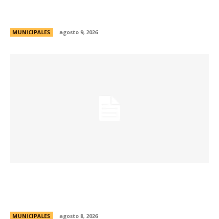
más de 2.300 referentes de Centros Vecinales
y Consejos Barriales
MUNICIPALES
agosto 9, 2026
Eventos masivos: estas son las zonas
habilitadas de estacionamiento controlado
durante el fin de semana
MUNICIPALES
agosto 8, 2026