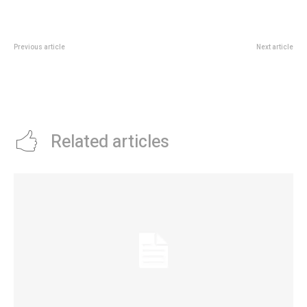
Previous article
Next article
Se extendiÃ³ por un aÃ±o la
La nueva “Batman” de Robert
emergencia del transporte
Pattinson posterga su estreno
interurbano
hasta 2027 por culpa de Tom
Cruise y un guiÃ³n incompleto
Related articles