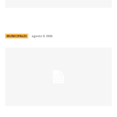
La Municipalidad realizará controles
preventivos gratuitos de cáncer bucal en la
Plaza San Martín
MUNICIPALES
agosto 9, 2026
Passerini y Llaryora reconocieron la labor de