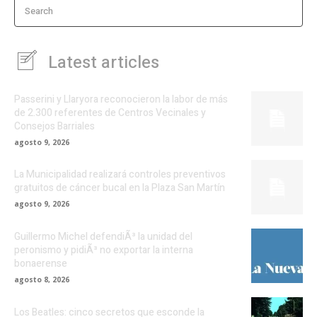
Search
Latest articles
Passerini y Llaryora reconocieron la labor de más
de 2.300 referentes de Centros Vecinales y
Consejos Barriales
agosto 9, 2026
La Municipalidad realizará controles preventivos
gratuitos de cáncer bucal en la Plaza San Martín
agosto 9, 2026
Guillermo Michel defendiÃ³ la unidad del
peronismo y pidiÃ³ no exportar la interna
bonaerense
agosto 8, 2026
Los Beatles: cinco secretos que esconde la