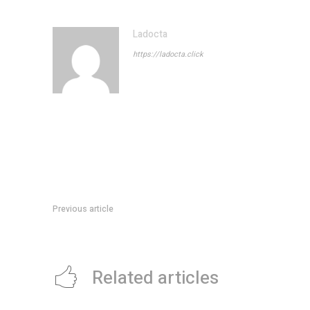
Ladocta
https://ladocta.click
Previous article
La FundaciÃ³n Por Igual MÃ¡s fue distinguida por la Legislat
Related articles