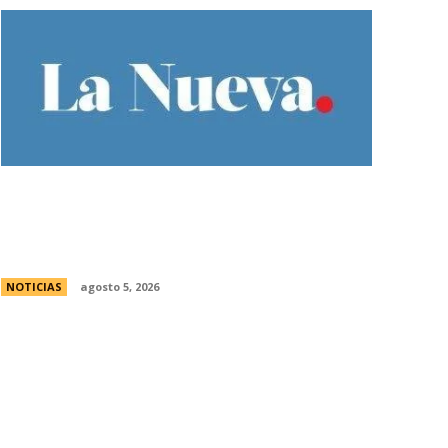
Ley de Tierras: Â¿cuÃ¡nto territorio
argentino ya estÃ¡ actualmente en
manos extranjeras?
NOTICIAS
agosto 5, 2026