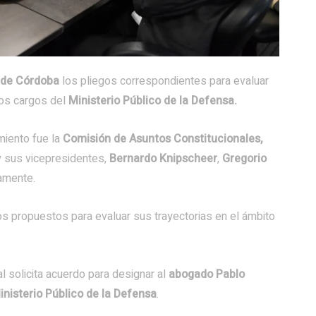
 de Córdoba
los pliegos correspondientes para evaluar
tos cargos del
Ministerio Público de la Defensa.
miento fue la
Comisión de Asuntos Constitucionales,
y sus vicepresidentes,
Bernardo Knipscheer
,
Gregorio
vamente.
os propuestos para evaluar sus trayectorias en el ámbito
ual solicita acuerdo para designar al
abogado Pablo
nisterio Público de la Defensa
.