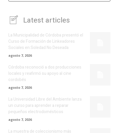
Latest articles
La Municipalidad de Córdoba presentó el
Curso de Formación de Linkeadores
Sociales en Soledad No Deseada
agosto 7, 2026
Córdoba reconoció a dos producciones
locales y reafirmó su apoyo al cine
cordobés
agosto 7, 2026
La Universidad Libre del Ambiente lanza
un curso para aprender a reparar
pequeños electrodomésticos
agosto 7, 2026
La muestra de coleccionismo más