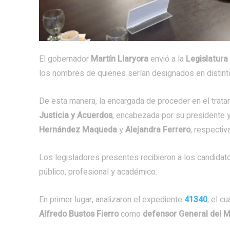
El gobernador
Martín Llaryora
envió a la
Legislatura
los nombres de quienes serían designados en distin
De esta manera, la encargada de proceder en el trata
Justicia y Acuerdos
, encabezada por su presidente 
Hernández Maqueda
y
Alejandra Ferrero
, respecti
Los legisladores presentes recibieron a los candidat
público, profesional y académico.
En primer lugar, analizaron el expediente
41340
, el c
Alfredo Bustos Fierro
como
defensor General del Mi