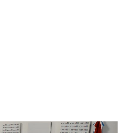
Horoscopo
Deportes
Entretenimiento
Munic
n a los candidatos para
nisterio PÃºblico de la