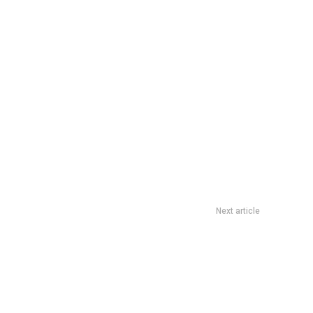
Next article
on plantas: 5 ideas infalibles para crear un espacio perfecto