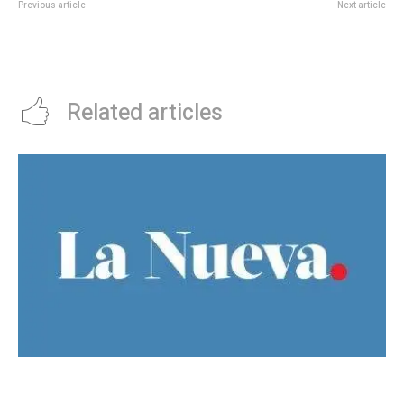
Previous article
Next article
TensiÃ³n por nuevos cortes en
De entrecasa: CRISTIAN ADRIÃN
los principales accesos a Capital
FRÃAS
en reclamo por la condena a CFK
Related articles
Guillermo Michel defendiÃ³ la unidad del
peronismo y pidiÃ³ no exportar la interna