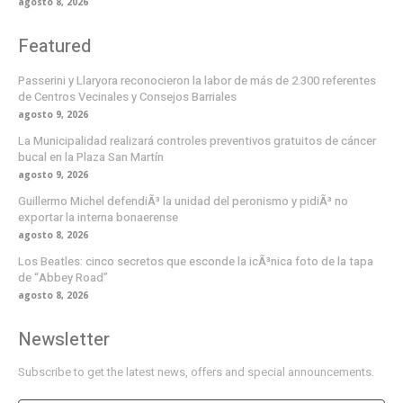
agosto 8, 2026
Featured
Passerini y Llaryora reconocieron la labor de más de 2.300 referentes
de Centros Vecinales y Consejos Barriales
agosto 9, 2026
La Municipalidad realizará controles preventivos gratuitos de cáncer
bucal en la Plaza San Martín
agosto 9, 2026
Guillermo Michel defendiÃ³ la unidad del peronismo y pidiÃ³ no
exportar la interna bonaerense
agosto 8, 2026
Los Beatles: cinco secretos que esconde la icÃ³nica foto de la tapa
de “Abbey Road”
agosto 8, 2026
Newsletter
Subscribe to get the latest news, offers and special announcements.