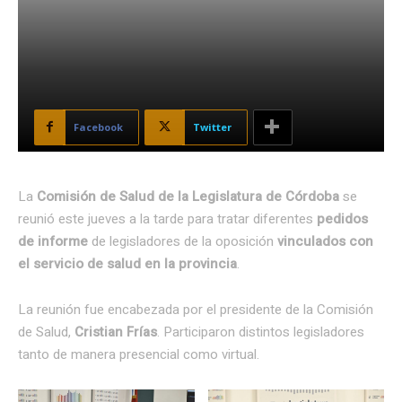
Facebook
Twitter
La
Comisión de Salud de la Legislatura de Córdoba
se
reunió este jueves a la tarde para tratar diferentes
pedidos
de informe
de legisladores de la oposición
vinculados con
el servicio de salud en la provincia
.
La reunión fue encabezada por el presidente de la Comisión
de Salud,
Cristian Frías
. Participaron distintos legisladores
tanto de manera presencial como virtual.