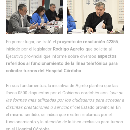
En primer lugar, se trató el
proyecto de resolución 42355
,
iniciado por el legislador
Rodrigo Agrelo
, que solicita al
Ejecutivo provincial que informe sobre diversos
aspectos
referidos al funcionamiento de la línea telefónica para
solicitar turnos del Hospital Córdoba
.
En sus fundamentos, la iniciativa de Agrelo plantea que las
líneas 0800 dispuestas por el Gobierno cordobés son
“una de
las formas más utilizadas por los ciudadanos para acceder a
distintas prestaciones o servicios”
del Estado provincial. En
el mismo sentido, se indica que existen reclamos por el
funcionamiento y la atención de la línea exclusiva para turnos
en el Hospital Córdoba.