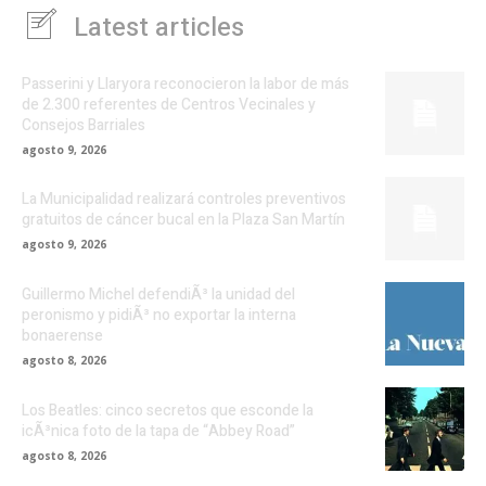
Latest articles
Passerini y Llaryora reconocieron la labor de más
de 2.300 referentes de Centros Vecinales y
Consejos Barriales
agosto 9, 2026
La Municipalidad realizará controles preventivos
gratuitos de cáncer bucal en la Plaza San Martín
agosto 9, 2026
Guillermo Michel defendiÃ³ la unidad del
peronismo y pidiÃ³ no exportar la interna
bonaerense
agosto 8, 2026
Los Beatles: cinco secretos que esconde la
icÃ³nica foto de la tapa de “Abbey Road”
agosto 8, 2026