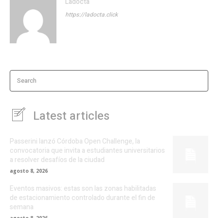
Ladocta
https://ladocta.click
Search
Latest articles
Passerini lanzó Córdoba Open Challenge, la
convocatoria que invita a estudiantes universitarios
a resolver desafíos de la ciudad
agosto 8, 2026
Eventos masivos: estas son las zonas habilitadas
de estacionamiento controlado durante el fin de
semana
agosto 8, 2026