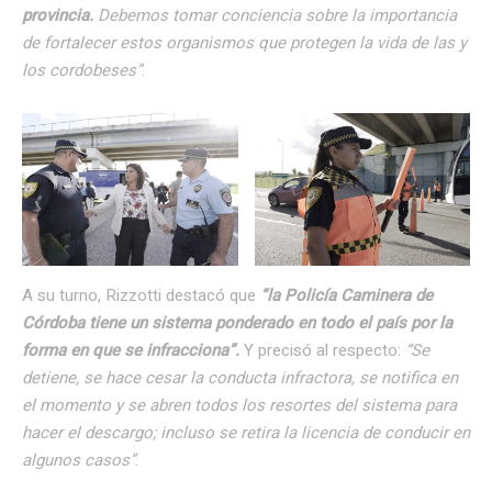
provincia.
Debemos tomar conciencia sobre la importancia
de fortalecer estos organismos que protegen la vida de las y
los cordobeses”
.
A su turno, Rizzotti destacó que
“la Policía Caminera de
Córdoba tiene un sistema ponderado en todo el país por la
forma en que se infracciona”.
Y precisó al respecto:
“Se
detiene, se hace cesar la conducta infractora, se notifica en
el momento y se abren todos los resortes del sistema para
hacer el descargo; incluso se retira la licencia de conducir en
algunos casos”
.