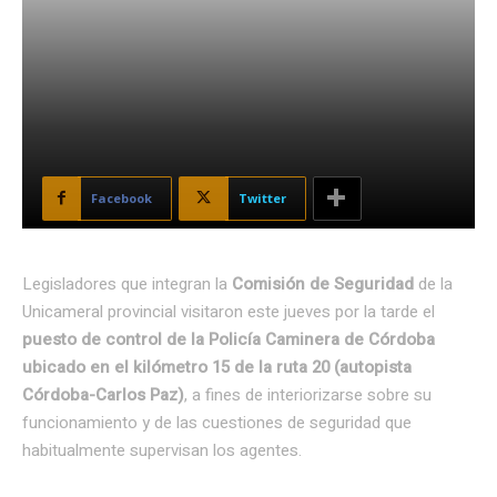
Facebook
Twitter
Legisladores que integran la
Comisión de Seguridad
de la
Unicameral provincial visitaron este jueves por la tarde el
puesto de control de la Policía Caminera de Córdoba
ubicado en el kilómetro 15 de la ruta 20 (autopista
Córdoba-Carlos Paz)
, a fines de interiorizarse sobre su
funcionamiento y de las cuestiones de seguridad que
habitualmente supervisan los agentes.