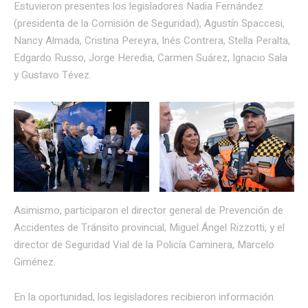
Estuvieron presentes los legisladores Nadia Fernández
(presidenta de la Comisión de Seguridad), Agustín Spaccesi,
Nancy Almada, Cristina Pereyra, Inés Contrera, Stella Peralta,
Edgardo Russo, Jorge Heredia, Carmen Suárez, Ignacio Sala
y Gustavo Tévez.
Asimismo, participaron el director general de Prevención de
Accidentes de Tránsito provincial, Miguel Ángel Rizzotti, y el
director de Seguridad Vial de la Policía Caminera, Marcelo
Giménez.
En la oportunidad, los legisladores recibieron información