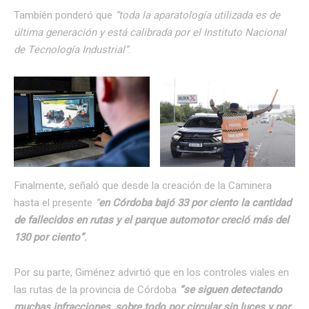
También ponderó que
“toda la aparatología utilizada es de
última generación y está calibrada por el Instituto Nacional
de Tecnología Industrial”
.
Finalmente, señaló que desde la creación de la Caminera
hasta el presente
“
en Córdoba bajó 33 por ciento la cantidad
de fallecidos en rutas y el parque automotor creció más del
130 por ciento”
.
Por su parte, Giménez advirtió que en los controles viales en
las rutas de la provincia de Córdoba
“se siguen detectando
muchas infracciones, sobre todo por circular sin luces y por