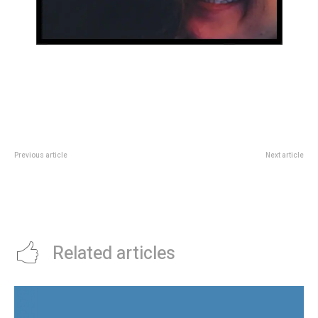
Previous article
Next article
Omakase: 9 propuestas
Este viernes se proyecta la
gastronÃ³micas para viajar a
película “Bajo Naranja” en el CCEC
JapÃ³n a travÃ©s de sus
sabores
Related articles