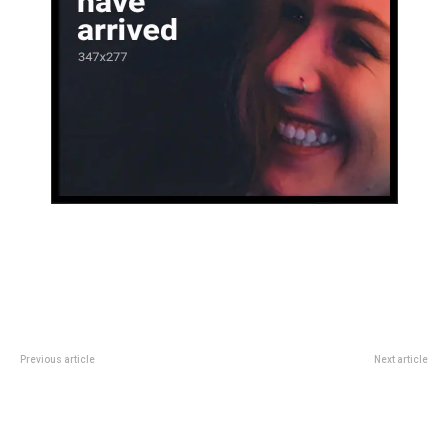
Previous article
Next article
Este sábado el Cabildo será sede
Adam Sandler, el “Cantante de
de una nueva jornada del Ciclo de
bodas” que oficiÃ³ el
Ajedrez Social y Accesible
hermÃ©tico casamiento de
Taylor Swift y Travis Kelce