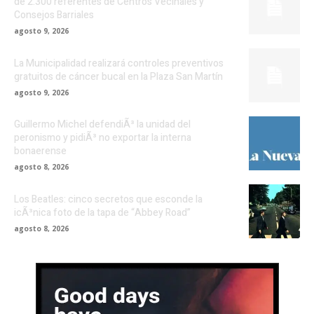
de 2.300 referentes de Centros Vecinales y
Consejos Barriales
agosto 9, 2026
La Municipalidad realizará controles preventivos
gratuitos de cáncer bucal en la Plaza San Martín
agosto 9, 2026
Guillermo Michel defendiÃ³ la unidad del
peronismo y pidiÃ³ no exportar la interna
bonaerense
agosto 8, 2026
Los Beatles: cinco secretos que esconde la
icÃ³nica foto de la tapa de “Abbey Road”
agosto 8, 2026