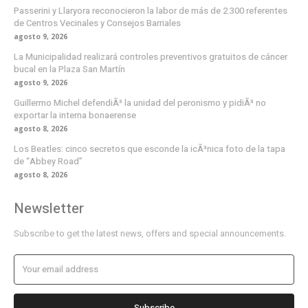
Passerini y Llaryora reconocieron la labor de más de 2.300 referentes
de Centros Vecinales y Consejos Barriales
agosto 9, 2026
La Municipalidad realizará controles preventivos gratuitos de cáncer
bucal en la Plaza San Martín
agosto 9, 2026
Guillermo Michel defendiÃ³ la unidad del peronismo y pidiÃ³ no
exportar la interna bonaerense
agosto 8, 2026
Los Beatles: cinco secretos que esconde la icÃ³nica foto de la tapa
de “Abbey Road”
agosto 8, 2026
Newsletter
Subscribe to get the latest news, offers and special announcements.
Subscribe