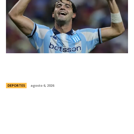
Racing tambiÃ©n tiene “su container”: Milito
tomÃ³ una drÃ¡stica decisiÃ³n y apartÃ³ al
capitÃ¡n Santiago Sosa del plantel
DEPORTES
agosto 6, 2026