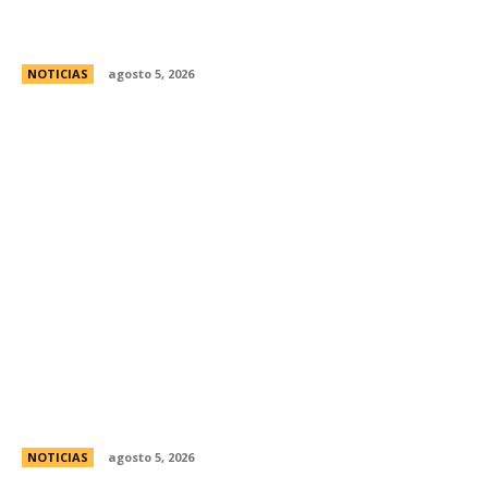
Ley de Tierras: Â¿cuÃ¡nto territorio argentino ya
estÃ¡ actualmente en manos extranjeras?
NOTICIAS
agosto 5, 2026
La Legislatura reconociÃ³ a la Gran Logia
Femenina de Argentina
NOTICIAS
agosto 5, 2026