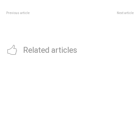
Previous article
Next article
“Mufa”: El Pollo Vignolo quedó
Mil Golpes: en dÃ³nde podÃ©s
envuelto en la polémica por sus
ver la nueva serie del creador de
dichos a un jugador de River
Peaky Blinders
Related articles