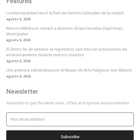
Featured
La Municipalidad lanzó la Red de Centros Culturales de la ciudad
agosto 6, 2026
Marcos Milinkovic visitará a alumnos de las Escuelas Deportivas
Municipales
agosto 6, 2026
El último fin de semana se registraron casi tres mil activaciones de
estacionamiento durante eventos masivos
agosto 6, 2026
Una aventura subterránea por el Museo de Arte Religioso San Alberto
agosto 6, 2026
Newsletter
Subscribe to get the latest news, offers and special announcements.
Subscribe