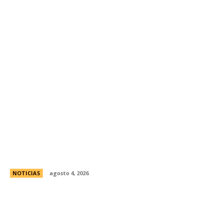
Ley de Tierras: el oficialismo presentÃ³ un
nuevo dictamen para evitar una derrota en el
Senado
NOTICIAS
agosto 4, 2026