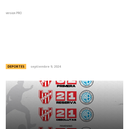
Black
Home
Horoscopo
Deportes
Entreten
version PRO
Los marcadores en Liga
Cordobesa
DEPORTES
septiembre 9, 2024