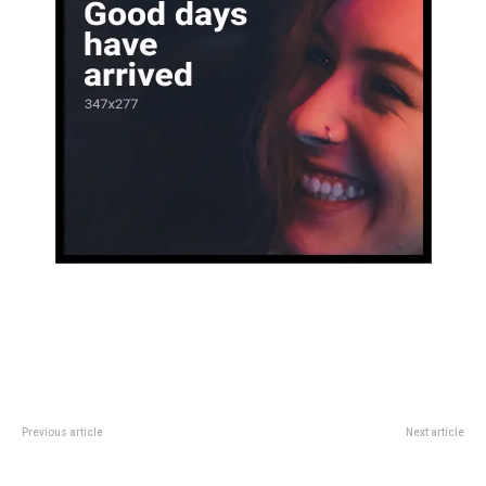
Previous article
Next article
Â¡Gran performance del bÃ¡squet
Saldo positivo para las Gloriosas
albirrojo!
en Copa de Oro