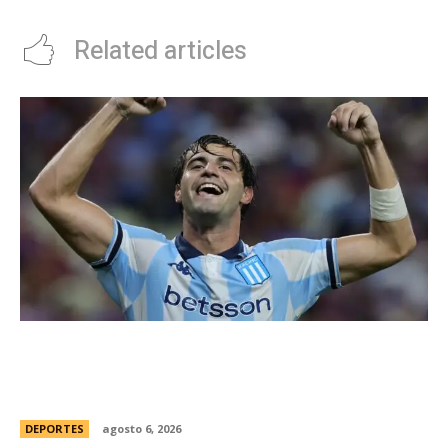
Related articles
Racing tambiÃ©n tiene “su container”: Milito
tomÃ³ una drÃ¡stica decisiÃ³n y apartÃ³ al
capitÃ¡n Santiago Sosa del plantel
DEPORTES
agosto 6, 2026