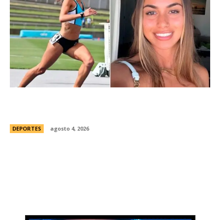
ConmociÃ³n en Australia: muriÃ³ Natasha Ward,
una atleta australiana de 21 aÃ±os
DEPORTES
agosto 4, 2026