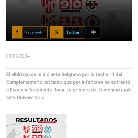
Facebook
Twitter
09/09/2024
El albirrojo se midió ante Belgrano por la fecha 11 del
Complementario, en tanto que por inferiores se enfrentó
a Escuela Presidente Roca. La primera del femenino jugó
ante Universitario.