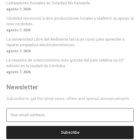
Linkeadores Sociales en Soledad No Deseada
agosto 7, 2026
Córdoba reconoció a dos producciones locales y reafirmó su apoyo al
cine cordobés
agosto 7, 2026
La Universidad Libre del Ambiente lanza un curso para aprender a
reparar pequeños electrodomésticos
agosto 7, 2026
La muestra de coleccionismo más grande del país celebra su 33°
edición en la ciudad de Córdoba
agosto 7, 2026
Newsletter
Subscribe to get the latest news, offers and special announcements.
Subscribe