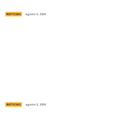
estÃ¡ actualmente en manos extranjeras?
NOTICIAS
agosto 5, 2026
La Legislatura reconociÃ³ a la Gran Logia
Femenina de Argentina
NOTICIAS
agosto 5, 2026