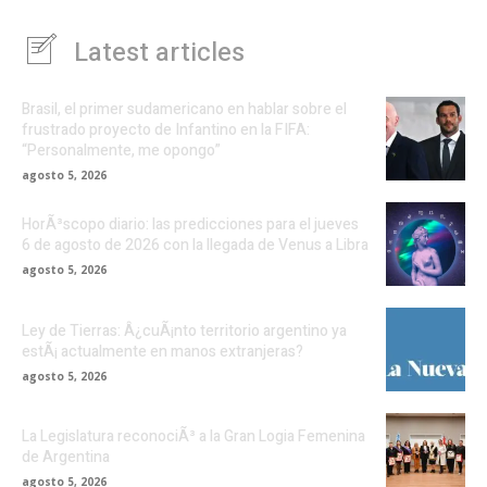
Latest articles
Brasil, el primer sudamericano en hablar sobre el
frustrado proyecto de Infantino en la FIFA:
“Personalmente, me opongo”
agosto 5, 2026
HorÃ³scopo diario: las predicciones para el jueves
6 de agosto de 2026 con la llegada de Venus a Libra
agosto 5, 2026
Ley de Tierras: Â¿cuÃ¡nto territorio argentino ya
estÃ¡ actualmente en manos extranjeras?
agosto 5, 2026
La Legislatura reconociÃ³ a la Gran Logia Femenina
de Argentina
agosto 5, 2026