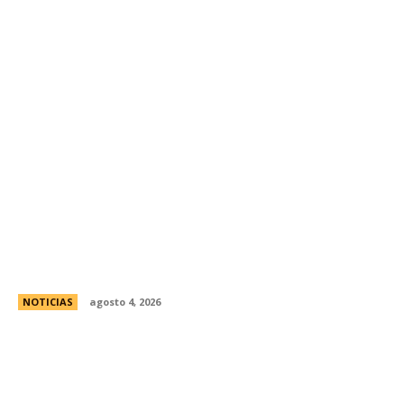
Ley de Tierras: el oficialismo presentÃ³ un
nuevo dictamen para evitar una derrota en el
Senado
NOTICIAS
agosto 4, 2026