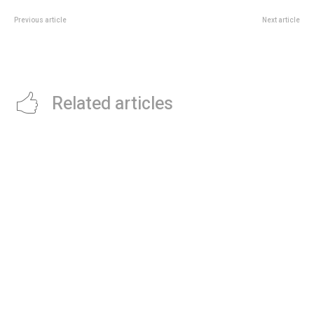
Previous article
Next article
Ni Mocha Mousse ni Green Glow:
La dura lucha de Momi Giardina
este es el color que invade la
contra la depresión en el peor
moda esta temporada
momento de su vida
Related articles
Ley de Tierras: Â¿cuÃ¡nto territorio argentino ya