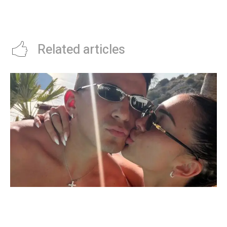
La nataciÃ³n federada logrÃ³
Brillante participaciÃ³n
excelentes marcas en “Primavera
internacional del VÃ³ley
2024”
Related articles
Thiago Almada prepara su viaje a Buenos Aires
para firmar con River y sumarse al equipo del
Chacho Coudet