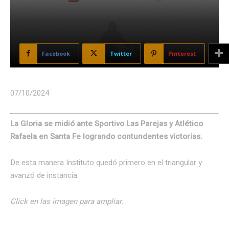
Facebook
Twitter
Pinterest
07/10/2024
La Gloria se midió ante Sportivo Las Parejas y Atlético
Rafaela en Santa Fe logrando contundentes victorias.
De esta manera Instituto quedó primero en el triangular y
avanzó de instancia.
Click en las imagen para ampliar.