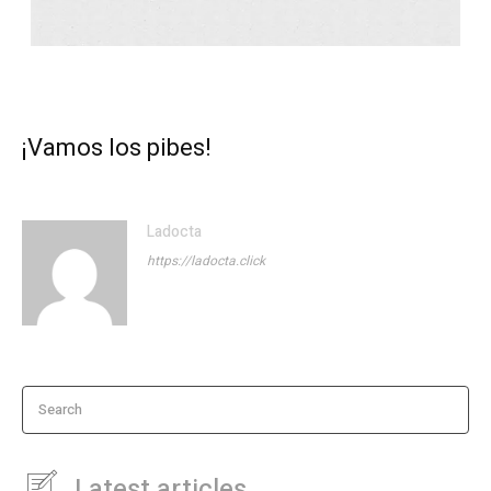
¡Vamos los pibes!
Ladocta
https://ladocta.click
Search
Latest articles