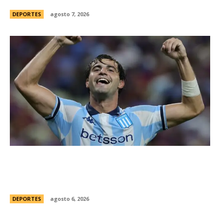
DEPORTES
agosto 7, 2026
Racing tambiÃ©n tiene “su container”: Milito
tomÃ³ una drÃ¡stica decisiÃ³n y apartÃ³ al
capitÃ¡n Santiago Sosa del plantel
DEPORTES
agosto 6, 2026