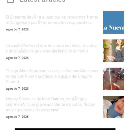
El Gobierno llevÃ³ a la Justicia los incidentes frente
al Congreso y pidiÃ³ detener a los responsables
agosto 7, 2026
La casita Pinterest que enamora en redes: el antes
y despuÃ©s de una vivienda llena de encanto
agosto 7, 2026
Thiago Almada prepara su viaje a Buenos Aires para
firmar con River y sumarse al equipo del Chacho
Coudet
agosto 7, 2026
Minnie Driver, ex de Matt Damon, contÃ³ que
sobreviviÃ³ a un grave accidente de autos: “Estoy
muy agradecida de estar viva”
agosto 7, 2026