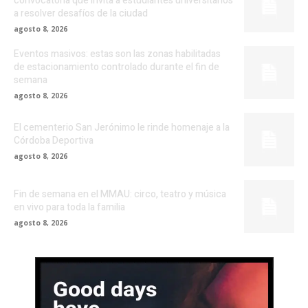
convocatoria que invita a estudiantes universitarios
a resolver desafíos de la ciudad
agosto 8, 2026
Eventos masivos: estas son las zonas habilitadas
de estacionamiento controlado durante el fin de
semana
agosto 8, 2026
El cementerio San Jerónimo le rinde homenaje a la
Córdoba Deportiva
agosto 8, 2026
Fin de semana en el MMAU: circo, teatro y música
en vivo para toda la familia
agosto 8, 2026