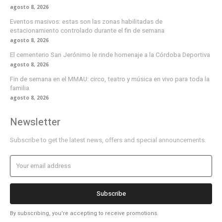
agosto 8, 2026
Eventos masivos: estas son las zonas habilitadas de
estacionamiento controlado durante el fin de semana
agosto 8, 2026
El cementerio San Jerónimo le rinde homenaje a la Córdoba Deportiva
agosto 8, 2026
Fin de semana en el MMAU: circo, teatro y música en vivo para toda la
familia
agosto 8, 2026
Newsletter
Subscribe to get the latest news, offers and special announcements.
Subscribe
By subscribing, you're accepting to receive promotions.