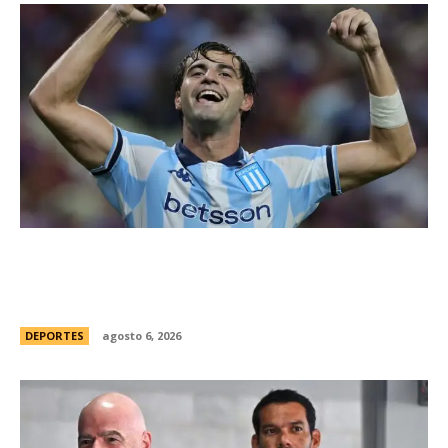
Racing tambiÃ©n tiene “su container”: Milito
tomÃ³ una drÃ¡stica decisiÃ³n y apartÃ³ al
capitÃ¡n Santiago Sosa del plantel
DEPORTES
agosto 6, 2026