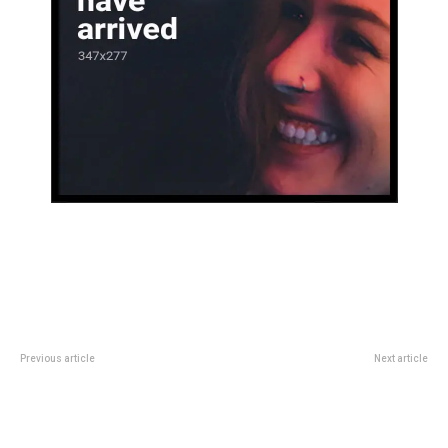
Previous article
Next article
Tini Stoessel en TecnÃ³polis:
Legislatura: reconocieron a la
venta de entradas para Futttura y
Red de Vida Independiente de
cÃ³mo y dÃ³nde conseguirlas
CÃ³rdoba