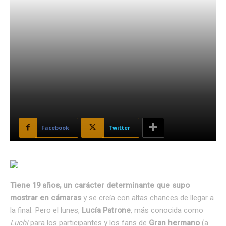
Facebook
Twitter
Tiene 19 años, un carácter determinante que supo
mostrar en cámaras
y se creía con altas chances de llegar a
la final. Pero el lunes,
Lucía Patrone
, más conocida como
Luchi
para los participantes y los fans de
Gran hermano
(a