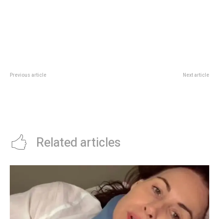
Previous article
Next article
La fuerte reacción de Yanina
Bullrich anunciÃ³ que en 2024 se
Latorre al saber las pretensiones
registrÃ³ la tasa de homicidios
de Luciana Elbusto como
mÃ¡s baja de la historia del paÃ­s
angelita: “Con esa cara…”
Related articles