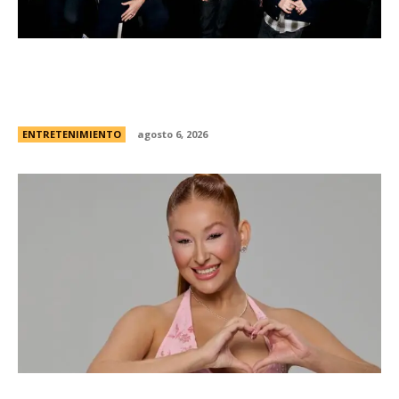
Foo Fighters vuelve a la Argentina: dÃ³nde se
presentarÃ¡ la banda, cÃ³mo y cuÃ¡ndo comprar
las entradas
ENTRETENIMIENTO
agosto 6, 2026
Campanita, flamante eliminada de Gran