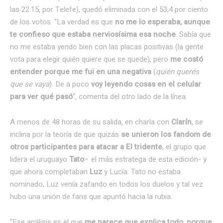
las 22.15, por Telefe), quedó eliminada con el 53,4 por ciento
de los votos. “La verdad es que
no me lo esperaba, aunque
te confieso que estaba nerviosísima esa noche
. Sabía que
no me estaba yendo bien con las placas positivas (la gente
vota para elegir quién quiere que se quede), pero
me costó
entender porque me fui en una negativa
(
quién querés
que se vaya
). De a poco
voy leyendo cosas en el celular
para ver qué pasó
“, comenta del otro lado de la línea.
A menos de 48 horas de su salida, en charla con
Clarín
, se
inclina por la teoría de que quizás
se unieron los fandom de
otros participantes para atacar a El tridente
, el grupo que
lidera el uruguayo
Tato
– el más estratega de esta edición- y
que ahora completaban
Luz
y Lucía: Tato no estaba
nominado, Luz venía zafando en todos los duelos y tal vez
hubo una unión de fans que apuntó hacia la rubia.
“Ese análisis es el que
me parece que explica todo, porque