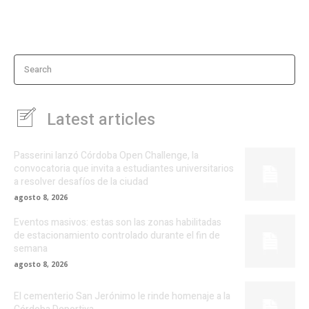
Search
Latest articles
Passerini lanzó Córdoba Open Challenge, la
convocatoria que invita a estudiantes universitarios
a resolver desafíos de la ciudad
agosto 8, 2026
Eventos masivos: estas son las zonas habilitadas
de estacionamiento controlado durante el fin de
semana
agosto 8, 2026
El cementerio San Jerónimo le rinde homenaje a la