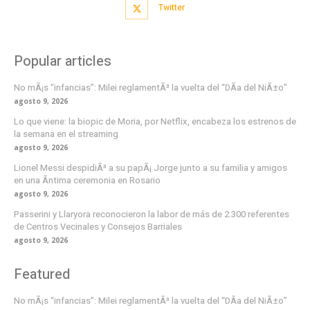
Twitter
Popular articles
No mÃ¡s “infancias”: Milei reglamentÃ³ la vuelta del “DÃ­a del NiÃ±o”
agosto 9, 2026
Lo que viene: la biopic de Moria, por Netflix, encabeza los estrenos de
la semana en el streaming
agosto 9, 2026
Lionel Messi despidiÃ³ a su papÃ¡ Jorge junto a su familia y amigos
en una Ã­ntima ceremonia en Rosario
agosto 9, 2026
Passerini y Llaryora reconocieron la labor de más de 2.300 referentes
de Centros Vecinales y Consejos Barriales
agosto 9, 2026
Featured
No mÃ¡s “infancias”: Milei reglamentÃ³ la vuelta del “DÃ­a del NiÃ±o”