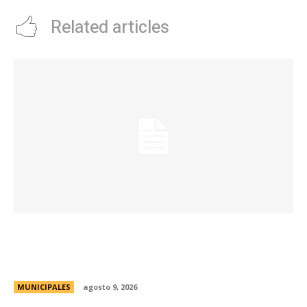
Related articles
La Municipalidad realizará controles
preventivos gratuitos de cáncer bucal en la
Plaza San Martín
MUNICIPALES
agosto 9, 2026