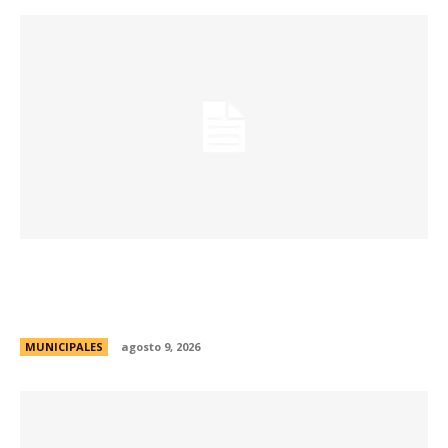
Passerini y Llaryora reconocieron la labor de
más de 2.300 referentes de Centros Vecinales
y Consejos Barriales
MUNICIPALES
agosto 9, 2026