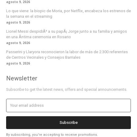
agosto 9, 2026
Lo que viene: la biopic de Moria, por Netflix, encabeza los estrenos de
la semana en el streaming
agosto 9, 2026
Lionel Messi despidiÃ³ a su papÃ¡ Jorge junto a su familia y amigos
en una Ã­ntima ceremonia en Rosario
agosto 9, 2026
Passerini y Llaryora reconocieron la labor de más de 2.300 referentes
de Centros Vecinales y Consejos Barriales
agosto 9, 2026
Newsletter
Subscribe to get the latest news, offers and special announcements.
Subscribe
By subscribing, you're accepting to receive promotions.