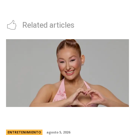
casa
tendencia de los sunsets:
nuestros elegidos
Related articles
Campanita, flamante eliminada de Gran
Hermano Â¿es o se hace?
ENTRETENIMIENTO
agosto 5, 2026