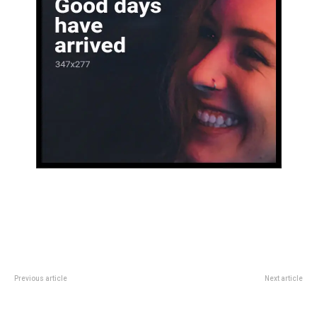
Previous article
Next article
Girasoles XXL: cÃ³mo
En Mendoza cada vez mÃ¡s
sembrarlos y cultivarlos en tu
bodegas se suman a la