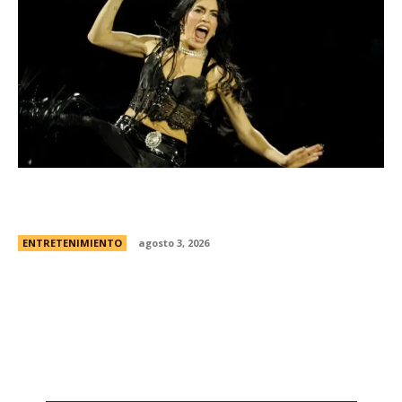
Lali EspÃ³sito harÃ¡ su tercer show en River: la
fecha y todos los detalles
ENTRETENIMIENTO
agosto 3, 2026