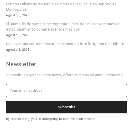
Marcos Milinkovic visitará a alumnos de las Escuelas Deportivas
Municipales
agosto 6, 2026
El último fin de semana se registraron casi tres mil activaciones de
estacionamiento durante eventos masivos
agosto 6, 2026
Una aventura subterránea por el Museo de Arte Religioso San Alberto
agosto 6, 2026
Newsletter
Subscribe to get the latest news, offers and special announcements.
Subscribe
By subscribing, you're accepting to receive promotions.