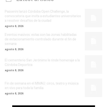
Passerini lanzó Córdoba Open Challenge, la
convocatoria que invita a estudiantes universitarios
a resolver desafíos de la ciudad
agosto 8, 2026
Eventos masivos: estas son las zonas habilitadas
de estacionamiento controlado durante el fin de
semana
agosto 8, 2026
El cementerio San Jerónimo le rinde homenaje a la
Córdoba Deportiva
agosto 8, 2026
Fin de semana en el MMAU: circo, teatro y música
en vivo para toda la familia
agosto 8, 2026