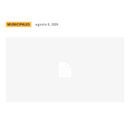
Eventos masivos: estas son las zonas
habilitadas de estacionamiento controlado
durante el fin de semana
MUNICIPALES
agosto 8, 2026
Passerini lanzó Córdoba Open Challenge, la
convocatoria que invita a estudiantes
universitarios a resolver desafíos de la ciudad