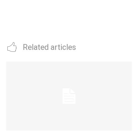
fracasÃ³ el sÃºper PSG y
Camilota para pagar su
admitiÃ³ una “pequeÃ±a pelea”
tratamiento de salud
con MbappÃ©: “Cuando llegÃ³
Messi, creo que se puso un poco
celoso”
Related articles