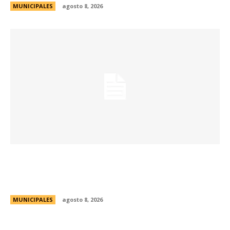
MUNICIPALES
agosto 8, 2026
La Universidad de Milán-Bicocca conoce el
modelo educativo de Córdoba para impulsar
prácticas e investigaciones conjuntas
MUNICIPALES
agosto 8, 2026