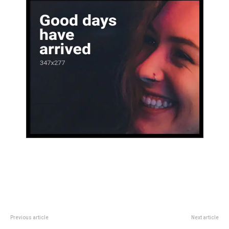
Previous article
Next article
Neymar explicÃ³ por quÃ©
El impensado trabajo de