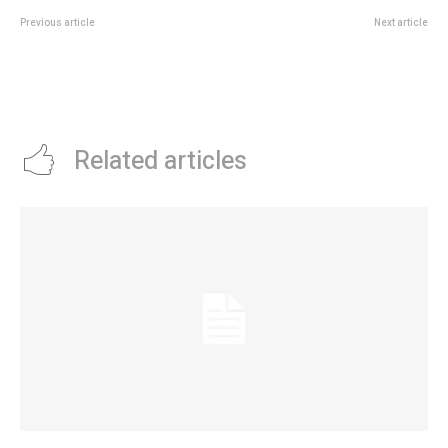
Previous article
Next article
De entrecasa: CARLOS MARIANO
Black Sabbath y su despedida
LORENZO
ante 2 millones de fans en vivo y
por streaming: quÃ© tocaron y
cÃ³mo se lo vio a Ozzy Osbourne
Related articles