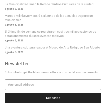
La Municipalidad lanzó la Red de Centros Culturales de la ciudad
agosto 6, 2026
Marcos Milinkovic visitará a alumnos de las Escuelas Deportivas
Municipales
agosto 6, 2026
El último fin de semana se registraron casi tres mil activaciones de
estacionamiento durante eventos masivos
agosto 6, 2026
Una aventura subterránea por el Museo de Arte Religioso San Alberto
agosto 6, 2026
Newsletter
Subscribe to get the latest news, offers and special announcements.
Subscribe