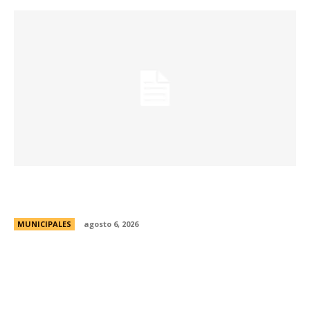
Una aventura subterránea por el Museo de Arte
Religioso San Alberto
MUNICIPALES
agosto 6, 2026