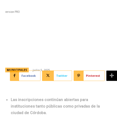
Black
Home
Horoscopo
Deportes
Entreten
version PRO
Más de 600 estudiantes
secundarios ya se formaron en
educación financiera y laboral
MUNICIPALES
julio 5, 2025
Facebook
Twitter
Pinterest
Las inscripciones continúan abiertas para
instituciones tanto públicas como privadas de la
ciudad de Córdoba.