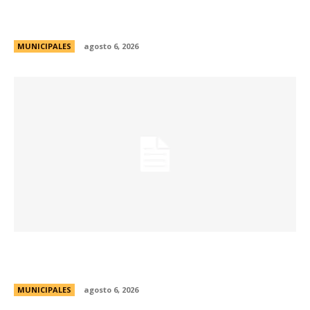
La Municipalidad lanzó la Red de Centros
Culturales de la ciudad
MUNICIPALES
agosto 6, 2026
Se abren las inscripciones para la formación
docente en Biodiversidad y Sostenibilidad
MUNICIPALES
agosto 6, 2026