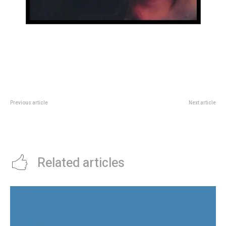
Previous article
Next article
A quÃ© hora es la pelea de
El Parlamento Federal del Clima
Canelo Ãlvarez vs. Terence
sesionÃ³ en la Legislatura de
Crawford
CÃ³rdoba
Related articles