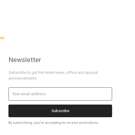
ter
Newsletter
Subscribe to get the latest news, offers and special
announcements.
Subscribe
By subscribing, you're accepting to receive promotions.