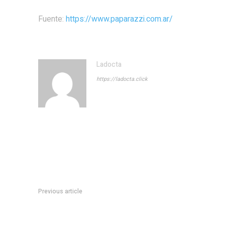
Fuente:
https://www.paparazzi.com.ar/
Ladocta
https://ladocta.click
Previous article
Nuevas crÃ­ticas de Cristina al gobierno y el FMI: “Che Kristal