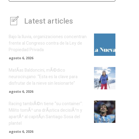
Latest articles
Bajo la lluvia, organizaciones concentran
frente al Congreso contra de la Ley de
Propiedad Privada
agosto 6, 2026
MatÃ­as Baldoncini, mÃ©dico
neurocirujano: “Esta es la clave para
disfrutar de la nieve sin lesionarte”
agosto 6, 2026
Racing tambiÃ©n tiene “su container”:
Milito tomÃ³ una drÃ¡stica decisiÃ³n y
apartÃ³ al capitÃ¡n Santiago Sosa del
plantel
agosto 6, 2026