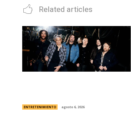
Related articles
Foo Fighters vuelve a la Argentina:
dÃ³nde se presentarÃ¡ la banda, cÃ³mo y
cuÃ¡ndo comprar las entradas
ENTRETENIMIENTO
agosto 6, 2026