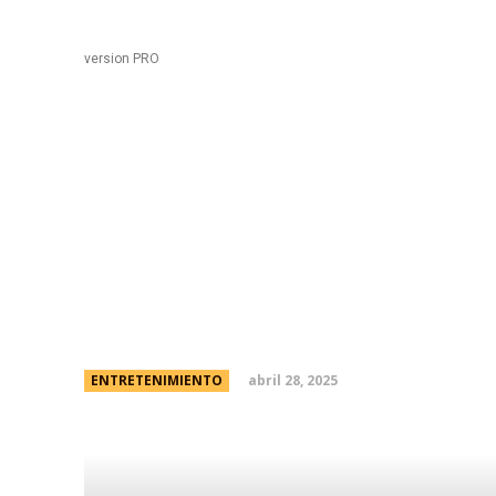
Black
Home
version PRO
Melody Luz rompió el si
quién es su novio a dí
Caniggia
abril 28, 2025
ENTRETENIMIENTO