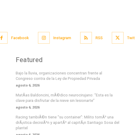
Facebook
Instagram
RSS
Twit
Featured
Bajo la lluvia, organizaciones concentran frente al
Congreso contra de la Ley de Propiedad Privada
agosto 6, 2026
MatÃ­as Baldoncini, mÃ©dico neurocirujano: “Esta es la
clave para disfrutar de la nieve sin lesionarte”
agosto 6, 2026
Racing tambiÃ©n tiene “su container”: Milito tomÃ³ una
drÃ¡stica decisiÃ³n y apartÃ³ al capitÃ¡n Santiago Sosa del
plantel
agosto 6, 2026