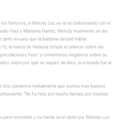
 los famosos, a Melody Luz se la vio beboteando con el
laudio Paul y Marianna Nannis, Melody finalmente se dio
 tanto revuelo que la bailarina decidió hablar.
e IG, la mamá de Venezia rompió el silencio sobre las
especulaciones feas” y comentarios negativos sobre su
talles sobre por qué se separó de Alex, la colorada fue al
Los dos opinamos mutuamente que somos muy buenos
 contundente: “No fui feliz por mucho tiempo, por muchas
su peor momento y se hunde en el dolor por Melody Luz