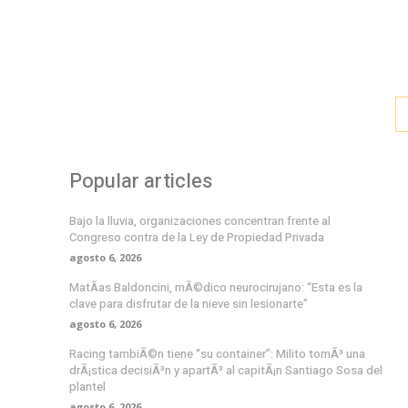
Popular articles
Bajo la lluvia, organizaciones concentran frente al
Congreso contra de la Ley de Propiedad Privada
agosto 6, 2026
MatÃ­as Baldoncini, mÃ©dico neurocirujano: “Esta es la
clave para disfrutar de la nieve sin lesionarte”
agosto 6, 2026
Racing tambiÃ©n tiene “su container”: Milito tomÃ³ una
drÃ¡stica decisiÃ³n y apartÃ³ al capitÃ¡n Santiago Sosa del
plantel
agosto 6, 2026