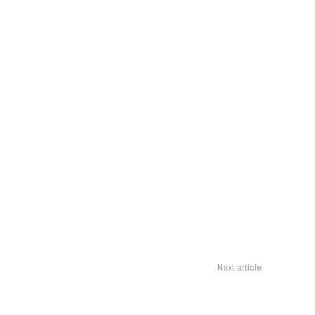
Next article
5 miniseries para ver en un solo dÃ­a y maratonear el finde XXL