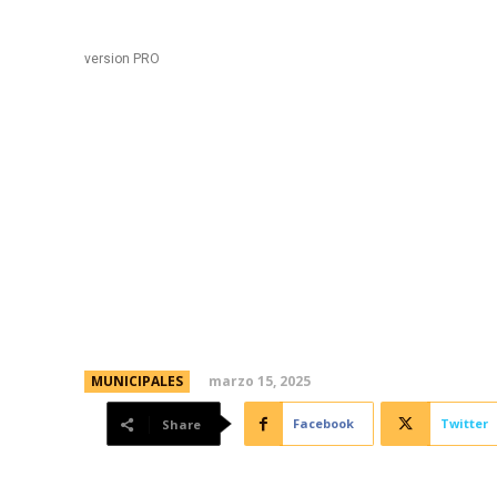
Black
Home
version PRO
Menos Brecha, Más Co
para inscribirse a un 
digitales
marzo 15, 2025
MUNICIPALES
Facebook
Twitter
Share