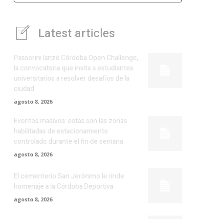
Latest articles
Passerini lanzó Córdoba Open Challenge,
la convocatoria que invita a estudiantes
universitarios a resolver desafíos de la
ciudad
agosto 8, 2026
Eventos masivos: estas son las zonas
habilitadas de estacionamiento
controlado durante el fin de semana
agosto 8, 2026
El cementerio San Jerónimo le rinde
homenaje a la Córdoba Deportiva
agosto 8, 2026