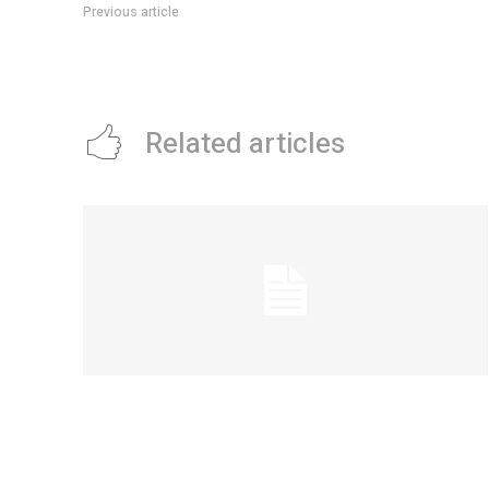
Previous article
Con una visita guiada, Córdoba celebra los 185 años del nata
Related articles
Eventos masivos: estas son las zonas
habilitadas de estacionamiento
controlado durante el fin de semana