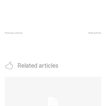
Previous article
Next article
Legislatura: presentaron un
QuÃ© quiere ver la gente en el
documental sobre la
cine hoy: Â¿dramas, comedias o
peregrinaciÃ³n por los caminos
filmes de terror?
del Cura Brochero
Related articles