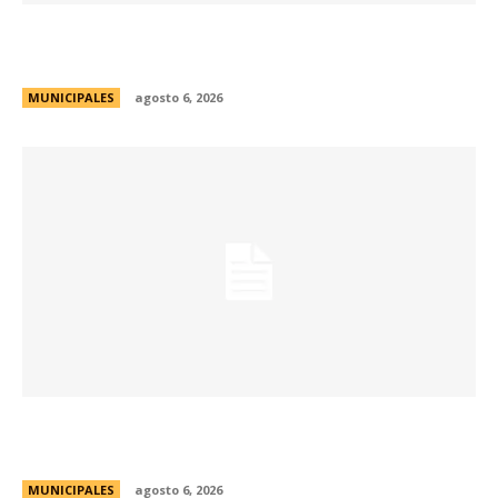
Se abren las inscripciones para la formación
docente en Biodiversidad y Sostenibilidad
MUNICIPALES
agosto 6, 2026
Una aventura subterránea por el Museo de Arte
Religioso San Alberto
MUNICIPALES
agosto 6, 2026