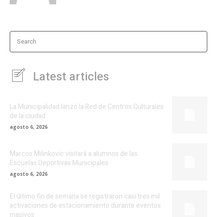
Search
Latest articles
La Municipalidad lanzó la Red de Centros Culturales
de la ciudad
agosto 6, 2026
Marcos Milinkovic visitará a alumnos de las
Escuelas Deportivas Municipales
agosto 6, 2026
El último fin de semana se registraron casi tres mil
activaciones de estacionamiento durante eventos
masivos