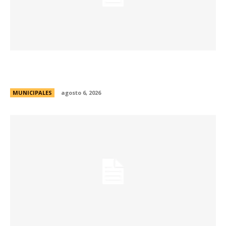
La Municipalidad lanzó la Red de Centros
Culturales de la ciudad
MUNICIPALES
agosto 6, 2026