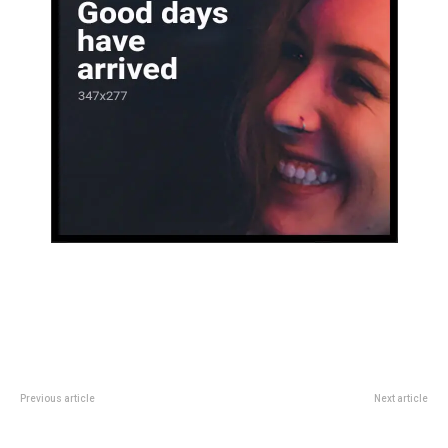
Previous article
Next article
MuriÃ³ Juan RamÃ³n la Bruja
Jornada de recolección de
VerÃ³n, Ã­dolo de Estudiantes y
medicamentos vencidos en