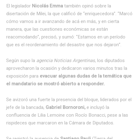
El legislador
Nicolás Emma
también opinó sobre la
disertación de Milei, la que calificó de “enriquecedora”. “Marcó
cómo vamos a ir avanzando de acá en más, y en cierta
manera, que las cuestiones económicas se están
reacomodando”, precisó, y sumó: “Estamos en un período
que es el reordenamiento del desastre que nos dejaron”.
Según supo la
agencia Noticias Argentinas
, los diputados
aprovecharon la ocasión y dedicaron varios minutos tras la
exposición para
evacuar algunas dudas de la temática que
el mandatario se mostró abierto a responder.
Se avizoró una fuerte la presencia del bloque, liderados por el
jefe de la bancada,
Gabriel Bornoroni,
e incluyó la
confluencia de Lilia Lemoine con Rocío Bonacci, pese a las
rispideces que marcaron en la Cámara de Diputados.
Se registró la ausencia de
Santiago Pauli
(Tierra del