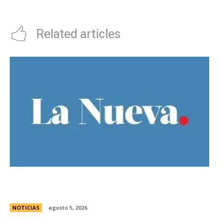
leyenda del fÃºtbol argentino
Plaza San Martín
Related articles
Ley de Tierras: Â¿cuÃ¡nto territorio argentino ya
estÃ¡ actualmente en manos extranjeras?
NOTICIAS
agosto 5, 2026