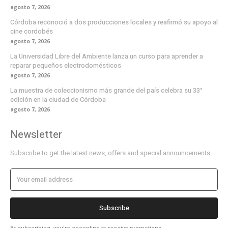
agosto 7, 2026
Córdoba reconoció a dos producciones locales y reafirmó su apoyo al
cine cordobés
agosto 7, 2026
La Universidad Libre del Ambiente lanza un curso para aprender a
reparar pequeños electrodomésticos
agosto 7, 2026
La muestra de coleccionismo más grande del país celebra su 33°
edición en la ciudad de Córdoba
agosto 7, 2026
Newsletter
Subscribe to get the latest news, offers and special announcements.
Subscribe