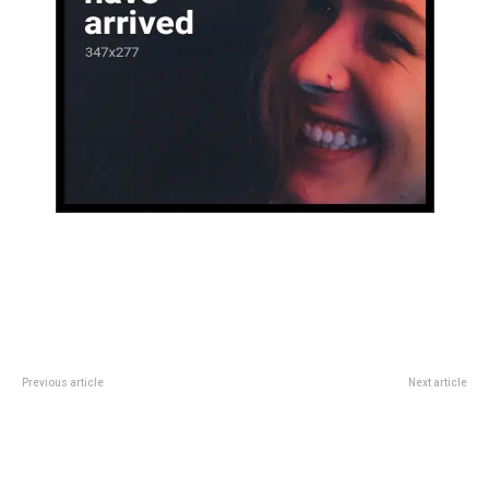
Previous article
Next article
Una actriz de Sex and the City
Papa LeÃ³n XIV: Â¿quÃ©
mostrÃ³ que su cocina es
significa la vestimenta que
“normal” a pesar de tener una
eligiÃ³ en su primera apariciÃ³n
fortuna de 20 millones de
pÃºblica