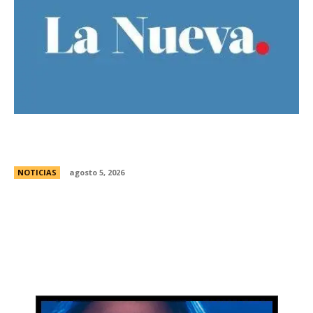
Ley de Tierras: Â¿cuÃ¡nto territorio argentino ya
estÃ¡ actualmente en manos extranjeras?
NOTICIAS
agosto 5, 2026