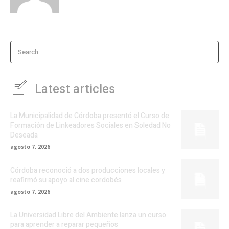
Search
Latest articles
La Municipalidad de Córdoba presentó el Curso de
Formación de Linkeadores Sociales en Soledad No
Deseada
agosto 7, 2026
Córdoba reconoció a dos producciones locales y
reafirmó su apoyo al cine cordobés
agosto 7, 2026
La Universidad Libre del Ambiente lanza un curso
para aprender a reparar pequeños