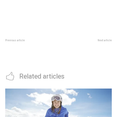
Previous article
Next article
Prunotto recibiÃ³ en la
HorÃ³scopo diario: las
Legislatura a la vicepresidenta de
predicciones para el sÃ¡bado 13
Uruguay, Carolina Cosse Garrido
de junio de 2026 en amor, dinero
y salud
Related articles