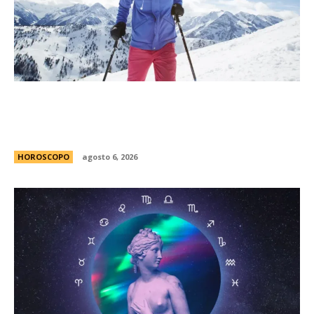
MatÃ­as Baldoncini, mÃ©dico neurocirujano:
“Esta es la clave para disfrutar de la nieve sin
lesionarte”
HOROSCOPO
agosto 6, 2026