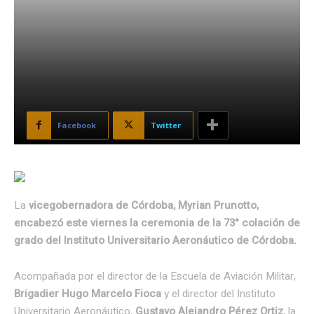
Facebook
Twitter
La
vicegobernadora de Córdoba, Myrian Prunotto,
encabezó este viernes la ceremonia de la 73° colación de
grado del Instituto Universitario Aeronáutico de Córdoba.
Acompañada por el director de la Escuela de Aviación Militar,
Brigadier Hugo Marcelo Fioca
y el director del Instituto
Universitario Aeronáutico,
Gustavo Alejandro Pérez Ortiz
, la