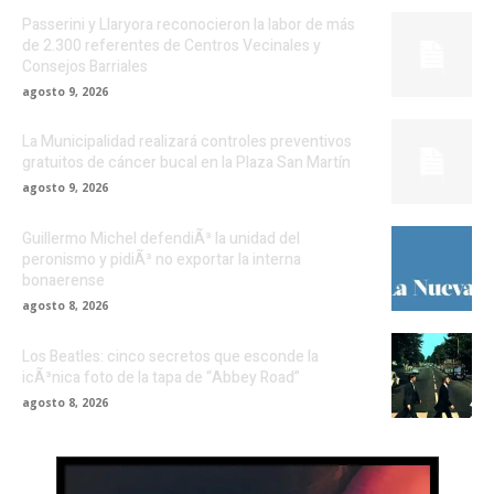
Passerini y Llaryora reconocieron la labor de más
de 2.300 referentes de Centros Vecinales y
Consejos Barriales
agosto 9, 2026
La Municipalidad realizará controles preventivos
gratuitos de cáncer bucal en la Plaza San Martín
agosto 9, 2026
Guillermo Michel defendiÃ³ la unidad del
peronismo y pidiÃ³ no exportar la interna
bonaerense
agosto 8, 2026
Los Beatles: cinco secretos que esconde la
icÃ³nica foto de la tapa de “Abbey Road”
agosto 8, 2026