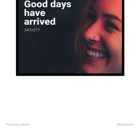
Previous article
Next article
El palacio coreano que se
Legislatura: entregan
esconde en el centro de Buenos
reconocimiento al documental