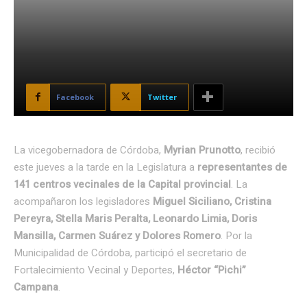
Facebook
Twitter
La vicegobernadora de Córdoba,
Myrian Prunotto
, recibió
este jueves a la tarde en la Legislatura a
representantes de
141 centros vecinales de la Capital provincial
. La
acompañaron los legisladores
Miguel Siciliano, Cristina
Pereyra, Stella Maris Peralta, Leonardo Limia, Doris
Mansilla, Carmen Suárez y Dolores Romero
. Por la
Municipalidad de Córdoba, participó el secretario de
Fortalecimiento Vecinal y Deportes,
Héctor “Pichi”
Campana
.