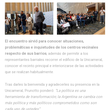
El encuentro sirvió para conocer situaciones,
problemáticas e inquietudes de los centros vecinales
respecto de sus barrios
, además de permitir a los
representantes barriales recorrer el edificio de la Unicameral,
conocer el recinto principal e interiorizarse de las actividades
que se realizan habitualmente.
Tras darles la bienvenida y agradecerles su presencia en la
Unicameral, Prunotto ponderó:
“La política es una
herramienta de transformación; la Argentina se cambia con
más política y más políticos comprometidos como son
cada uno de ustedes”
.