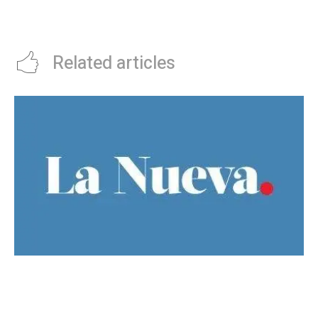
Aires: cÃ³mo y cuÃ¡ndo visitarlo
FueyerÃ­as
gratis
Related articles
Guillermo Michel defendiÃ³ la unidad del
peronismo y pidiÃ³ no exportar la interna
bonaerense