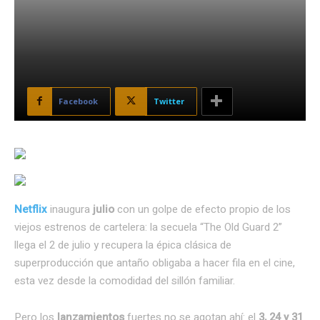
Facebook
Twitter
Netflix
inaugura
julio
con un golpe de efecto propio de los
viejos estrenos de cartelera: la secuela “The Old Guard 2”
llega el 2 de julio y recupera la épica clásica de
superproducción que antaño obligaba a hacer fila en el cine,
esta vez desde la comodidad del sillón familiar.
Pero los
lanzamientos
fuertes no se agotan ahí: el
3, 24 y 31