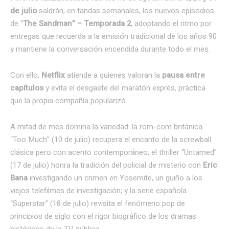
de julio
saldrán, en tandas semanales, los nuevos episodios
de “
The Sandman” – Temporada 2
, adoptando el ritmo por
entregas que recuerda a la emisión tradicional de los años 90
y mantiene la conversación encendida durante todo el mes.
Con ello,
Netflix
atiende a quienes valoran la
pausa entre
capítulos
y evita el desgaste del maratón exprés, práctica
que la propia compañía popularizó.
A mitad de mes domina la variedad: la rom-com británica
“Too Much” (10 de julio) recupera el encanto de la screwball
clásica pero con acento contemporáneo; el thriller “Untamed”
(17 de julio) honra la tradición del policial de misterio con
Eric
Bana
investigando un crimen en Yosemite, un guiño a los
viejos telefilmes de investigación; y la serie española
“Superstar” (18 de julio) revisita el fenómeno pop de
principios de siglo con el rigor biográfico de los dramas
históricos de la TV pública.