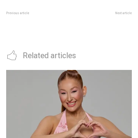
Previous article
Next article
Al Real Madrid de las estrellas lo
“La privatizaciÃ³n de YPF fue una
salvÃ³ un canterano: el cabezazo
verdadera desgracia y una
de Gonzalo GarcÃ­a eliminÃ³ a la
catÃ¡strofe”, asegurÃ³ Kicillof
Juventus del Mundial de Clubes
Related articles