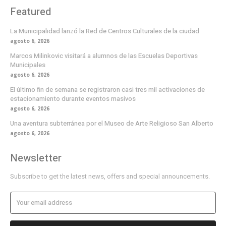
Featured
La Municipalidad lanzó la Red de Centros Culturales de la ciudad
agosto 6, 2026
Marcos Milinkovic visitará a alumnos de las Escuelas Deportivas
Municipales
agosto 6, 2026
El último fin de semana se registraron casi tres mil activaciones de
estacionamiento durante eventos masivos
agosto 6, 2026
Una aventura subterránea por el Museo de Arte Religioso San Alberto
agosto 6, 2026
Newsletter
Subscribe to get the latest news, offers and special announcements.