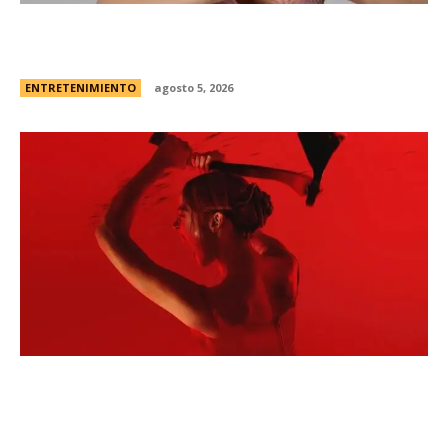
Campanita, flamante eliminada de Gran
Hermano Â¿es o se hace?
ENTRETENIMIENTO
agosto 5, 2026
Todo sobre “Monstruo: La historia de Lizzie
Borden” | El caso real, fecha de estreno en
Netflix y el primer vistazo a la nueva...