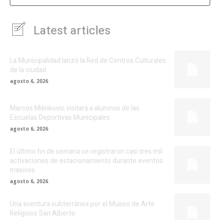
Latest articles
La Municipalidad lanzó la Red de Centros Culturales
de la ciudad
agosto 6, 2026
Marcos Milinkovic visitará a alumnos de las
Escuelas Deportivas Municipales
agosto 6, 2026
El último fin de semana se registraron casi tres mil
activaciones de estacionamiento durante eventos
masivos
agosto 6, 2026
Una aventura subterránea por el Museo de Arte
Religioso San Alberto