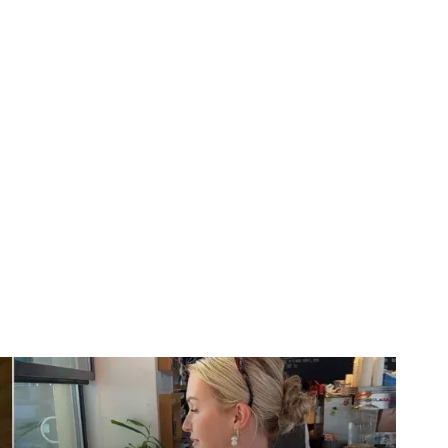
Horoscopo
Deportes
Entretenimiento
Munic
las: este es el calzado
ar frÃ­o este invierno