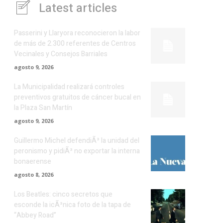
Latest articles
Passerini y Llaryora reconocieron la labor
de más de 2.300 referentes de Centros
Vecinales y Consejos Barriales
agosto 9, 2026
La Municipalidad realizará controles
preventivos gratuitos de cáncer bucal en
la Plaza San Martín
agosto 9, 2026
Guillermo Michel defendiÃ³ la unidad del
peronismo y pidiÃ³ no exportar la interna
bonaerense
agosto 8, 2026
Los Beatles: cinco secretos que
esconde la icÃ³nica foto de la tapa de
“Abbey Road”