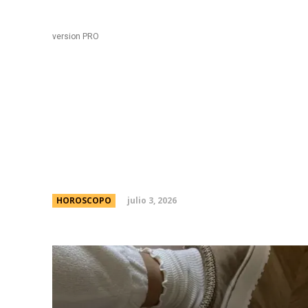
Black
Home
version PRO
Ni pantuflas ni zapatil
con el que no vas a pas
julio 3, 2026
HOROSCOPO