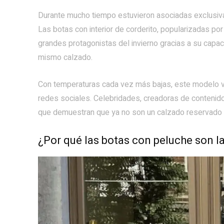
Durante mucho tiempo estuvieron asociadas exclusiva
Las botas con interior de corderito, popularizadas por
grandes protagonistas del invierno gracias a su capac
mismo calzado.
Con temperaturas cada vez más bajas, este modelo vu
redes sociales. Celebridades, creadoras de contenid
que demuestran que ya no son un calzado reservado 
¿Por qué las botas con peluche son l