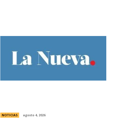
Ley de Tierras: el oficialismo presentÃ³
un nuevo dictamen para evitar una
derrota en el Senado
NOTICIAS
agosto 4, 2026