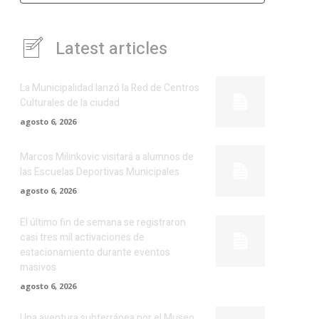
Latest articles
La Municipalidad lanzó la Red de Centros
Culturales de la ciudad
agosto 6, 2026
Marcos Milinkovic visitará a alumnos de
las Escuelas Deportivas Municipales
agosto 6, 2026
El último fin de semana se registraron
casi tres mil activaciones de
estacionamiento durante eventos
masivos
agosto 6, 2026
Una aventura subterránea por el Museo