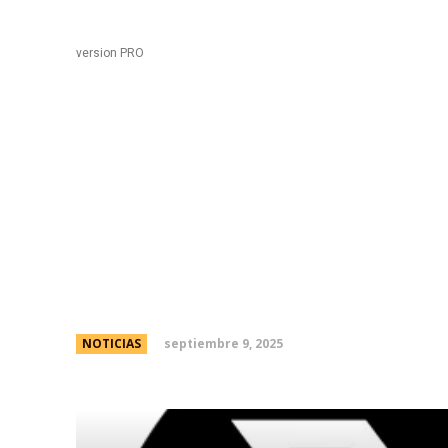
Black
Home
version PRO
“No nos moveremos ni 
programa econÃ³mico”:
Milei ratificÃ³ el rumb
septiembre 9, 2025
NOTICIAS