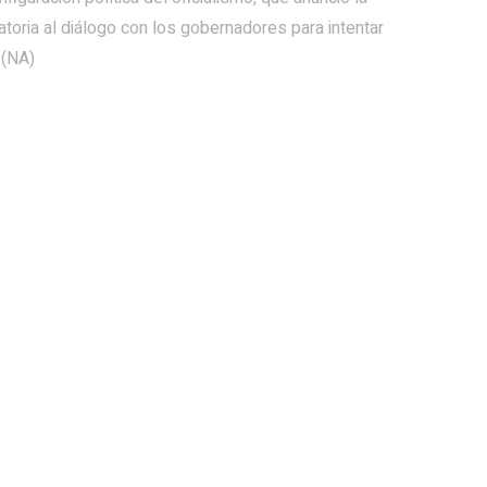
atoria al diálogo con los gobernadores para intentar
 (NA)
de septiembre en amor, dinero y
Ejecutan más de 30