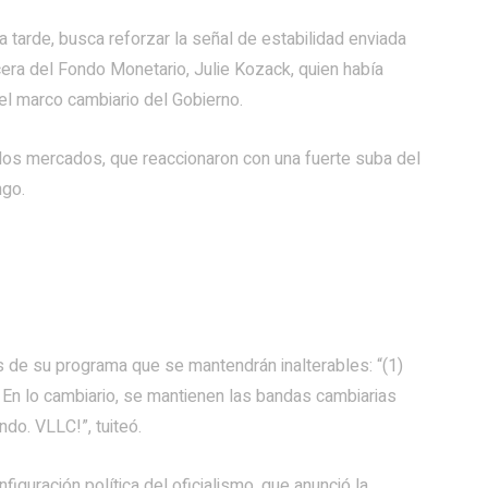
a tarde, busca reforzar la señal de estabilidad enviada
cera del Fondo Monetario, Julie Kozack, quien había
el marco cambiario del Gobierno.
 los mercados, que reaccionaron con una fuerte suba del
ngo.
s de su programa que se mantendrán inalterables: “(1)
3) En lo cambiario, se mantienen las bandas cambiarias
o. VLLC!”, tuiteó.
figuración política del oficialismo, que anunció la