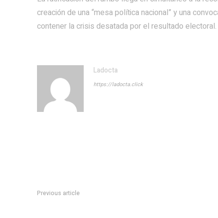
creación de una “mesa política nacional” y una convoc
contener la crisis desatada por el resultado electoral.
Ladocta
https://ladocta.click
Previous article
HorÃ³scopo diario: las predicciones para el miÃ©rcoles 10 
salud