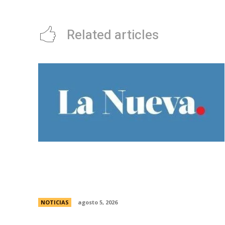
Related articles
Ley de Tierras: Â¿cuÃ¡nto territorio
argentino ya estÃ¡ actualmente en
manos extranjeras?
NOTICIAS
agosto 5, 2026