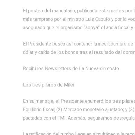
El posteo del mandatario, publicado este martes por l
más temprano por el ministro Luis Caputo y por la vo
asegurado que el organismo “apoya” el ancla fiscal y 
El Presidente busca así contener la incertidumbre de
dólar y caída de los bonos tras el resultado del domi
Recibí los Newsletters de La Nueva
sin costo
Los tres pilares de Milei
En su mensaje, el Presidente enumeró los tres pilare
Equilibrio fiscal; (2) Mercado monetario ajustado; y (
pactadas con el FMI. Además, seguiremos desreguland
La ratificación del rumbo llega en simultáneo a la recon