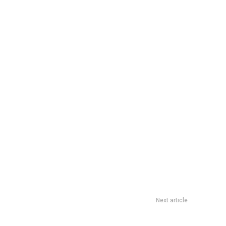
Next article
00 conexiones domiciliarias de cloaca en Villa El Libertador