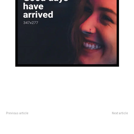
Previous article
Next article
CÃ³mo aprovechar al mÃ¡ximo
Colorida celebraciÃ³n de la Cruz
los espacios debajo de las
de Mayo en la Legislatura de
ventanas: ideas simples sin
CÃ³rdoba