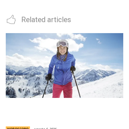
gastar de mÃ¡s
Related articles
MatÃ­as Baldoncini, mÃ©dico neurocirujano:
“Esta es la clave para disfrutar de la nieve sin
lesionarte”
HOROSCOPO
agosto 6, 2026