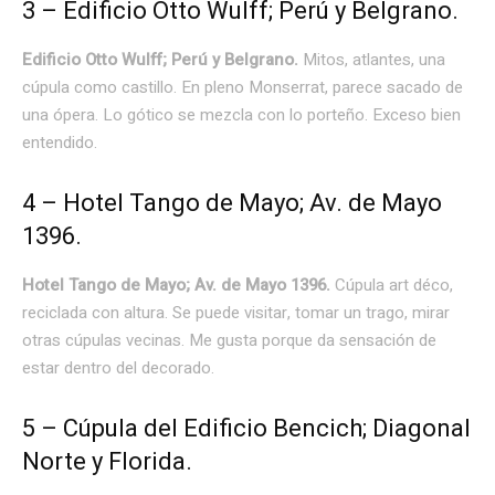
3 – Edificio Otto Wulff; Perú y Belgrano.
Edificio Otto Wulff; Perú y Belgrano.
Mitos, atlantes, una
cúpula como castillo. En pleno Monserrat, parece sacado de
una ópera. Lo gótico se mezcla con lo porteño. Exceso bien
entendido.
4 – Hotel Tango de Mayo; Av. de Mayo
1396.
Hotel Tango de Mayo; Av. de Mayo 1396.
Cúpula art déco,
reciclada con altura. Se puede visitar, tomar un trago, mirar
otras cúpulas vecinas. Me gusta porque da sensación de
estar dentro del decorado.
5 – Cúpula del Edificio Bencich; Diagonal
Norte y Florida.