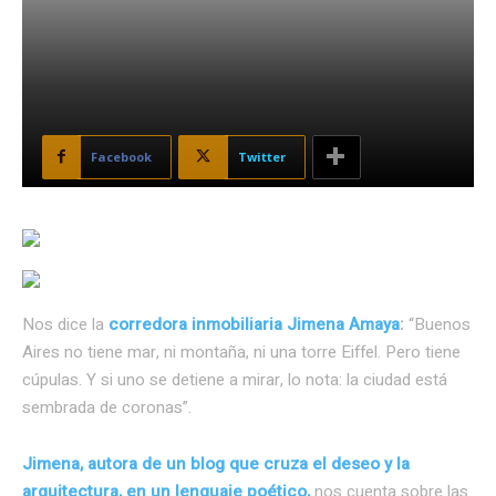
Facebook
Twitter
Nos dice la
corredora inmobiliaria Jimena Amaya
:
“Buenos
Aires no tiene mar, ni montaña, ni una torre Eiffel. Pero tiene
cúpulas. Y si uno se detiene a mirar, lo nota: la ciudad está
sembrada de coronas”.
Jimena, autora de un blog que cruza el deseo y la
arquitectura, en un lenguaje poético,
nos cuenta sobre las