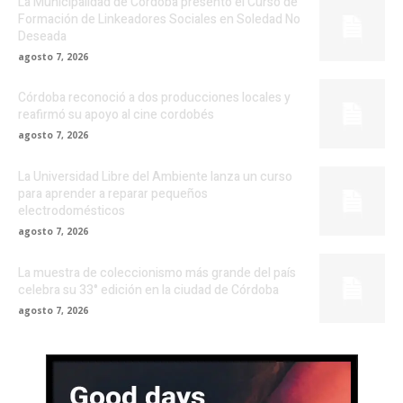
La Municipalidad de Córdoba presentó el Curso de
Formación de Linkeadores Sociales en Soledad No
Deseada
agosto 7, 2026
Córdoba reconoció a dos producciones locales y
reafirmó su apoyo al cine cordobés
agosto 7, 2026
La Universidad Libre del Ambiente lanza un curso
para aprender a reparar pequeños
electrodomésticos
agosto 7, 2026
La muestra de coleccionismo más grande del país
celebra su 33° edición en la ciudad de Córdoba
agosto 7, 2026