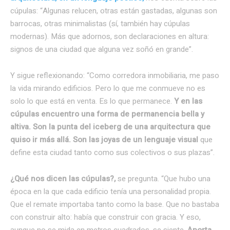
cúpulas: “Algunas relucen, otras están gastadas, algunas son
barrocas, otras minimalistas (sí, también hay cúpulas
modernas). Más que adornos, son declaraciones en altura:
signos de una ciudad que alguna vez soñó en grande”.
Y sigue reflexionando: “Como corredora inmobiliaria, me paso
la vida mirando edificios. Pero lo que me conmueve no es
solo lo que está en venta. Es lo que permanece.
Y en las
cúpulas encuentro una forma de permanencia bella y
altiva. Son la punta del iceberg de una arquitectura que
quiso ir más allá. Son las joyas de un lenguaje visual
que
define esta ciudad tanto como sus colectivos o sus plazas”.
¿Qué nos dicen las cúpulas?,
se pregunta. “Que hubo una
época en la que cada edificio tenía una personalidad propia.
Que el remate importaba tanto como la base. Que no bastaba
con construir alto: había que construir con gracia. Y eso,
aunque no se mida en metros cuadrados, se siente.
Aporta