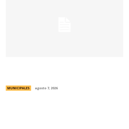
La Universidad Libre del Ambiente lanza un
curso para aprender a reparar pequeños
electrodomésticos
MUNICIPALES
agosto 7, 2026