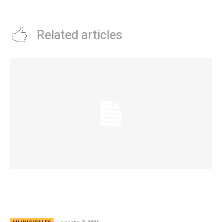
semifinales
Related articles
La Municipalidad de Córdoba presentó el Curso
de Formación de Linkeadores Sociales en
Soledad No Deseada