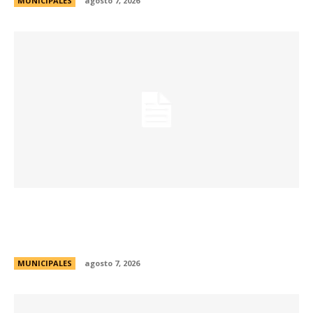
MUNICIPALES
agosto 7, 2026
La muestra de coleccionismo más grande del
país celebra su 33° edición en la ciudad de
Córdoba
MUNICIPALES
agosto 7, 2026