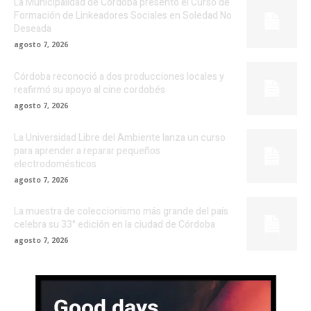
La Municipalidad de Córdoba presentó el Curso de
Formación de Linkeadores Sociales en Soledad No
Deseada
agosto 7, 2026
Córdoba reconoció a dos producciones locales y
reafirmó su apoyo al cine cordobés
agosto 7, 2026
La Universidad Libre del Ambiente lanza un curso
para aprender a reparar pequeños
electrodomésticos
agosto 7, 2026
La muestra de coleccionismo más grande del país
celebra su 33° edición en la ciudad de Córdoba
agosto 7, 2026