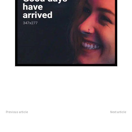
Previous article
Next article
Masters 1000 de Cincinnati:
PreocupaciÃ³n en CABA: se
Carlos Alcaraz ganÃ³ una batalla
pronostica una gran tormenta
ante Rublev y se metiÃ³ en
para el martes