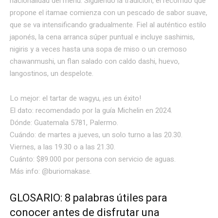
nacionalidad del menú. Siguiendo la tradición, el recorrido que
propone el itamae comienza con un pescado de sabor suave,
que se va intensificando gradualmente. Fiel al auténtico estilo
japonés, la cena arranca súper puntual e incluye sashimis,
nigiris y a veces hasta una sopa de miso o un cremoso
chawanmushi, un flan salado con caldo dashi, huevo,
langostinos, un despelote.
Lo mejor: el tartar de wagyu, ¡es un éxito!
El dato: recomendado por la guía Michelin en 2024.
Dónde: Guatemala 5781, Palermo.
Cuándo: de martes a jueves, un solo turno a las 20.30.
Viernes, a las 19.30 o a las 21.30.
Cuánto: $89.000 por persona con servicio de aguas.
Más info: @buriomakase.
GLOSARIO: 8 palabras útiles para
conocer antes de disfrutar una