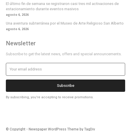
El último fin de semana se registraron casi tres mil activaciones de
estacionamiento durante eventos masivos
agosto 6, 2026
Una aventura subterránea por el Museo de Arte Religioso San Alberto
agosto 6, 2026
Newsletter
Subscribe to get the latest news, offers and special announcements.
Subscribe
By subscribing, you're accepting to receive promotions.
© Copyright - Newspaper WordPress Theme by TagDiv