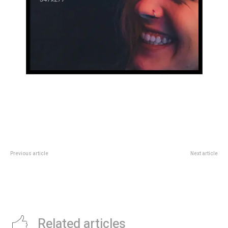
Previous article
Next article
La reserva no pudo en Villa
Legisladores se interiorizaron
Dominico
sobre el trabajo de la Caminera
en la autopista CÃ³rdoba-Carlos
Paz
Related articles