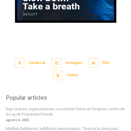
Facebook
Instagram
RSS
Twitter
Popular articles
Bajo la lluvia, organizaciones concentran frente al Congreso contra de
la Ley de Propiedad Privada
agosto 6, 2026
MatÃ­as Baldoncini, mÃ©dico neurocirujano: “Esta es la clave para