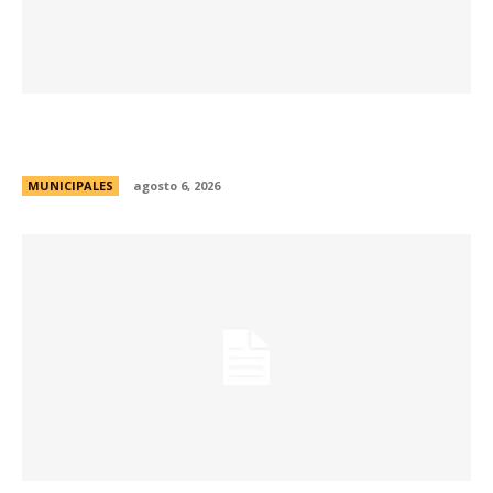
Se abren las inscripciones para la formación
docente en Biodiversidad y Sostenibilidad
MUNICIPALES
agosto 6, 2026