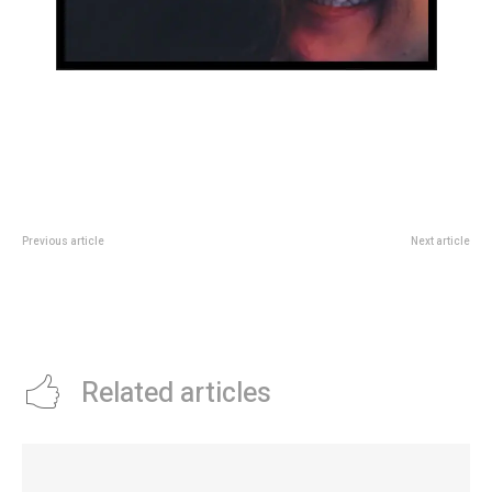
Previous article
Next article
El Gobierno oficializÃ³ la
Myrian Prunotto recorriÃ³ la
flexibilizaciÃ³n del trÃ¡mite para
Seccional Cuarta de barrio
designar jueces de la Corte
Obispo Angelelli II
Suprema
Related articles