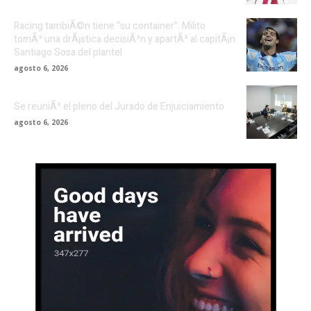
Racing tambiÃ©n tiene “su container”: Milito
tomÃ³ una drÃ¡stica decisiÃ³n y apartÃ³ al capitÃ¡n
Santiago Sosa del plantel
agosto 6, 2026
Se reuniÃ³ el pleno del Jurado de Enjuiciamiento
agosto 6, 2026