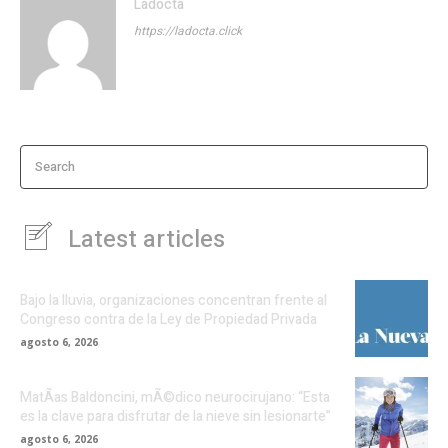
Ladocta
https://ladocta.click
Search
Latest articles
Bajo la lluvia, organizaciones concentran frente al
Congreso contra de la Ley de Propiedad Privada
agosto 6, 2026
MatÃ­as Baldoncini, mÃ©dico neurocirujano: “Esta
es la clave para disfrutar de la nieve sin lesionarte”
agosto 6, 2026