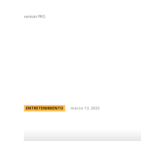
Black
Home
version PRO
Pampita mostró el inte
explicó cómo separa y 
pertenencias más pri
marzo 13, 2025
ENTRETENIMIENTO