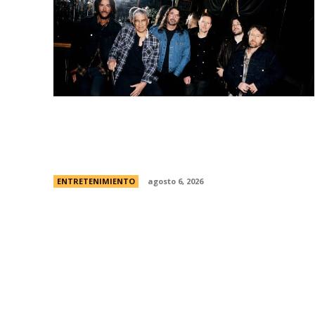
Foo Fighters vuelve a la Argentina:
dÃ³nde se presentarÃ¡ la banda, cÃ³mo y
cuÃ¡ndo comprar las entradas
ENTRETENIMIENTO
agosto 6, 2026