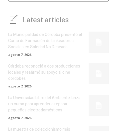
Latest articles
La Municipalidad de Córdoba presentó el
Curso de Formación de Linkeadores
Sociales en Soledad No Deseada
agosto 7, 2026
Córdoba reconoció a dos producciones
locales y reafirmó su apoyo al cine
cordobés
agosto 7, 2026
La Universidad Libre del Ambiente lanza
un curso para aprender a reparar
pequeños electrodomésticos
agosto 7, 2026
La muestra de coleccionismo más