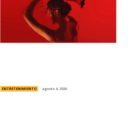
Todo sobre “Monstruo: La historia de
Lizzie Borden” | El caso real, fecha de
estreno en Netflix y el primer vistazo a la
nueva...
ENTRETENIMIENTO
agosto 4, 2026