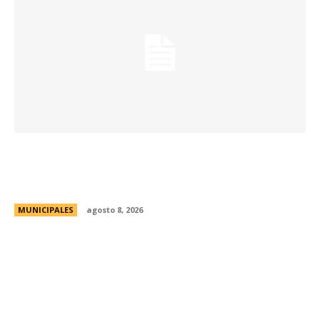
Eventos masivos: estas son las zonas
habilitadas de estacionamiento controlado
durante el fin de semana
MUNICIPALES
agosto 8, 2026