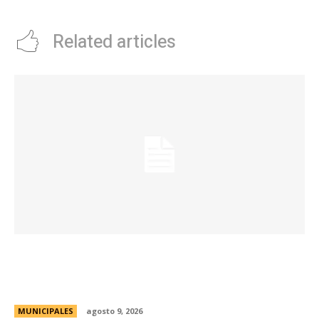
Related articles
La Municipalidad realizará controles
preventivos gratuitos de cáncer bucal en la
Plaza San Martín
MUNICIPALES
agosto 9, 2026