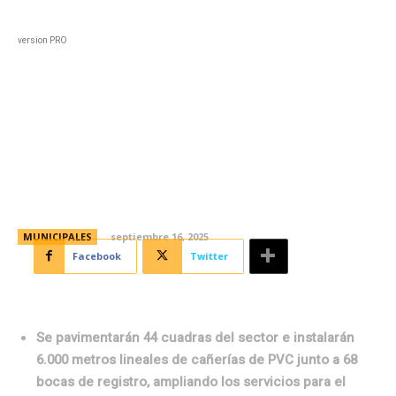
Black
Home
Horoscopo
Deportes
Entreten
version PRO
Parque Futura: 2400 vecinos y
vecinas tendrán cloacas y calles
asfaltadas
MUNICIPALES
septiembre 16, 2025
Facebook
Twitter
Se pavimentarán 44 cuadras del sector e instalarán
6.000 metros lineales de cañerías de PVC junto a 68
bocas de registro, ampliando los servicios para el