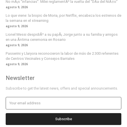
No mÃ¡s “infancias”: Milei reglamentÃ³ la vuelta del “DÃ­a del NiÃ±o”
agosto 9, 2026
Lo que viene: la biopic de Moria, por Netflix, encabeza los estrenos de
la semana en el streaming
agosto 9, 2026
Lionel Messi despidiÃ³ a su papÃ¡ Jorge junto a su familia y amigos
en una Ã­ntima ceremonia en Rosario
agosto 9, 2026
Passerini y Llaryora reconocieron la labor de más de 2.300 referentes
de Centros Vecinales y Consejos Barriales
agosto 9, 2026
Newsletter
Subscribe to get the latest news, offers and special announcements.
Subscribe