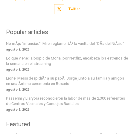
Twitter
Popular articles
No mÃ¡s “infancias”: Milei reglamentÃ³ la vuelta del “DÃ­a del NiÃ±o”
agosto 9, 2026
Lo que viene: la biopic de Moria, por Netflix, encabeza los estrenos de
la semana en el streaming
agosto 9, 2026
Lionel Messi despidiÃ³ a su papÃ¡ Jorge junto a su familia y amigos
en una Ã­ntima ceremonia en Rosario
agosto 9, 2026
Passerini y Llaryora reconocieron la labor de más de 2.300 referentes
de Centros Vecinales y Consejos Barriales
agosto 9, 2026
Featured