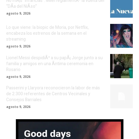
No mÃ¡s “infancias”: Milei reglamentÃ³ la vuelta del
“DÃ­a del NiÃ±o”
agosto 9, 2026
Lo que viene: la biopic de Moria, por Netflix,
encabeza los estrenos de la semana en el
streaming
agosto 9, 2026
Lionel Messi despidiÃ³ a su papÃ¡ Jorge junto a su
familia y amigos en una Ã­ntima ceremonia en
Rosario
agosto 9, 2026
Passerini y Llaryora reconocieron la labor de más
de 2.300 referentes de Centros Vecinales y
Consejos Barriales
agosto 9, 2026