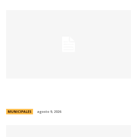
Passerini y Llaryora reconocieron la labor de
más de 2.300 referentes de Centros Vecinales
y Consejos Barriales
MUNICIPALES
agosto 9, 2026