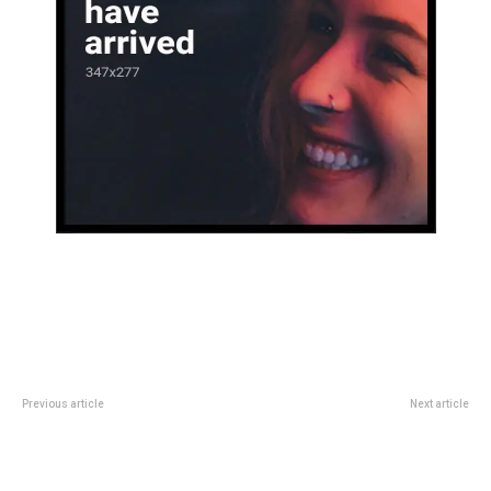
Previous article
Next article
Se define el futuro de Moretti y
68 iglesias evangélicas ya
de San Lorenzo en un reuniÃ³n
cuentan con el comprobante de
caliente de ComisiÃ³n Directiva
inscripción al Registro Nacional
de Cultos