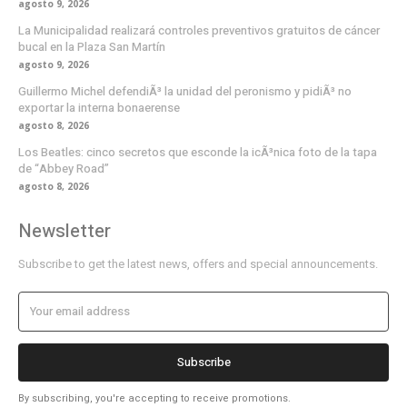
agosto 9, 2026
La Municipalidad realizará controles preventivos gratuitos de cáncer
bucal en la Plaza San Martín
agosto 9, 2026
Guillermo Michel defendiÃ³ la unidad del peronismo y pidiÃ³ no
exportar la interna bonaerense
agosto 8, 2026
Los Beatles: cinco secretos que esconde la icÃ³nica foto de la tapa
de “Abbey Road”
agosto 8, 2026
Newsletter
Subscribe to get the latest news, offers and special announcements.
Subscribe
By subscribing, you're accepting to receive promotions.