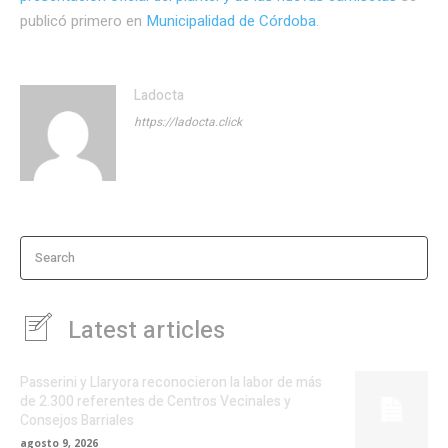
publicó primero en
Municipalidad de Córdoba
.
Ladocta
https://ladocta.click
Search
Latest articles
Passerini y Llaryora reconocieron la labor de más
de 2.300 referentes de Centros Vecinales y
Consejos Barriales
agosto 9, 2026