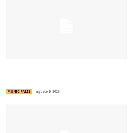
Passerini y Llaryora reconocieron la labor de
más de 2.300 referentes de Centros Vecinales
y Consejos Barriales
MUNICIPALES
agosto 9, 2026