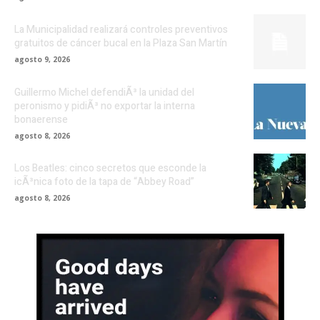
La Municipalidad realizará controles preventivos
gratuitos de cáncer bucal en la Plaza San Martín
agosto 9, 2026
Guillermo Michel defendiÃ³ la unidad del
peronismo y pidiÃ³ no exportar la interna
bonaerense
agosto 8, 2026
Los Beatles: cinco secretos que esconde la
icÃ³nica foto de la tapa de “Abbey Road”
agosto 8, 2026