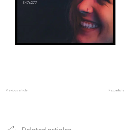
Previous article
Next article
Mauricio Macri felicitÃ³ a Javier
Mañana comienzan los
Milei por prohibir los
carnavales barriales 2025, la
tratamientos de cambio de
mayor festividad popular de la
gÃ©nero
ciudad