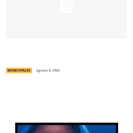
Eventos masivos: estas son las zonas
habilitadas de estacionamiento controlado
durante el fin de semana
MUNICIPALES
agosto 8, 2026