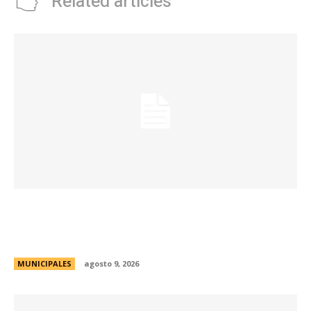
Related articles
La Municipalidad realizará controles
preventivos gratuitos de cáncer bucal en la
Plaza San Martín
MUNICIPALES
agosto 9, 2026