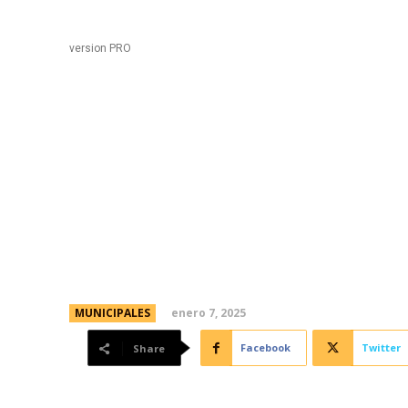
Black
Home
version PRO
Passerini compartió la
los niños y niñas de l
una Mañana Mejor
enero 7, 2025
MUNICIPALES
Facebook
Twitter
Share