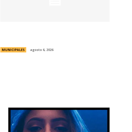
Una aventura subterránea por el Museo
de Arte Religioso San Alberto
MUNICIPALES
agosto 6, 2026