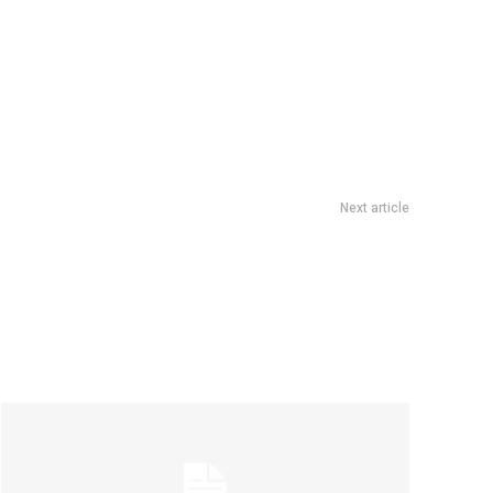
Next article
 Valderramas para un Ãºnico show en el festival Buena Vibra:
cuÃ¡ndo es y dÃ³nde comprar entradas