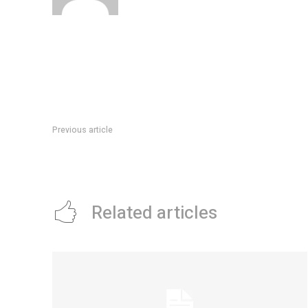
Previous article
“Terminala”: El durísimo posteo de L-Gante contra Wanda Na
Related articles