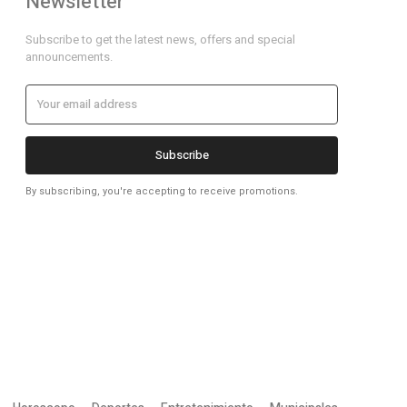
Newsletter
Subscribe to get the latest news, offers and special
announcements.
Subscribe
By subscribing, you're accepting to receive promotions.