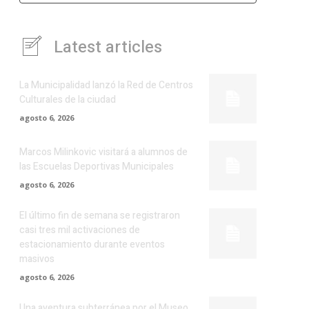
Latest articles
La Municipalidad lanzó la Red de Centros
Culturales de la ciudad
agosto 6, 2026
Marcos Milinkovic visitará a alumnos de
las Escuelas Deportivas Municipales
agosto 6, 2026
El último fin de semana se registraron
casi tres mil activaciones de
estacionamiento durante eventos
masivos
agosto 6, 2026
Una aventura subterránea por el Museo