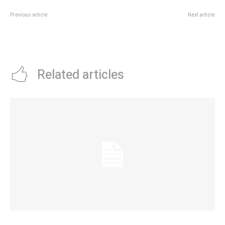
Previous article
Next article
Sin Grabois: el PJ competirÃ¡ en
Este viernes se presenta el libro
las legislativasÂ con Fuerza
“Tiritaban las Begonias” en el
Patria en 14 provincias
CCEC
Related articles
La Municipalidad lanzó la Red de Centros