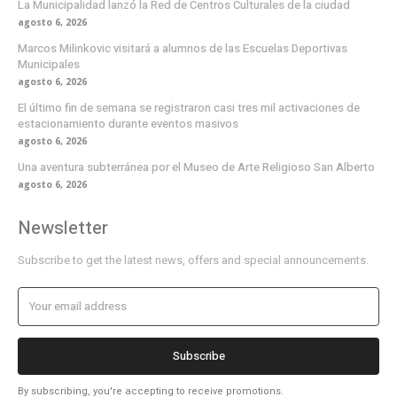
La Municipalidad lanzó la Red de Centros Culturales de la ciudad
agosto 6, 2026
Marcos Milinkovic visitará a alumnos de las Escuelas Deportivas
Municipales
agosto 6, 2026
El último fin de semana se registraron casi tres mil activaciones de
estacionamiento durante eventos masivos
agosto 6, 2026
Una aventura subterránea por el Museo de Arte Religioso San Alberto
agosto 6, 2026
Newsletter
Subscribe to get the latest news, offers and special announcements.
Subscribe
By subscribing, you're accepting to receive promotions.