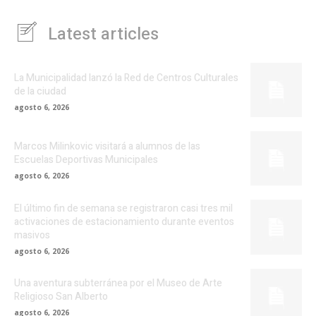
Latest articles
La Municipalidad lanzó la Red de Centros Culturales
de la ciudad
agosto 6, 2026
Marcos Milinkovic visitará a alumnos de las
Escuelas Deportivas Municipales
agosto 6, 2026
El último fin de semana se registraron casi tres mil
activaciones de estacionamiento durante eventos
masivos
agosto 6, 2026
Una aventura subterránea por el Museo de Arte
Religioso San Alberto
agosto 6, 2026