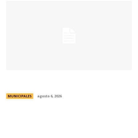
Una aventura subterránea por el Museo de Arte
Religioso San Alberto
MUNICIPALES
agosto 6, 2026