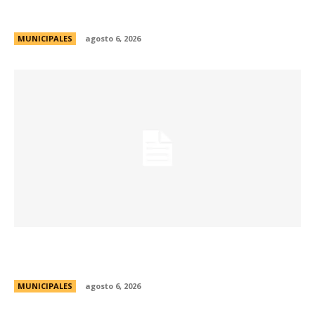
Culturales de la ciudad
MUNICIPALES
agosto 6, 2026
Se abren las inscripciones para la formación
docente en Biodiversidad y Sostenibilidad
MUNICIPALES
agosto 6, 2026