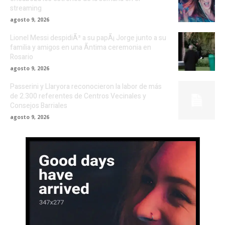
streaming
agosto 9, 2026
Lionel Messi despidiÃ³ a su papÃ¡ Jorge junto a su
familia y amigos en una Ã­ntima ceremonia en
Rosario
agosto 9, 2026
Passerini y Llaryora reconocieron la labor de más
de 2.300 referentes de Centros Vecinales y
Consejos Barriales
agosto 9, 2026