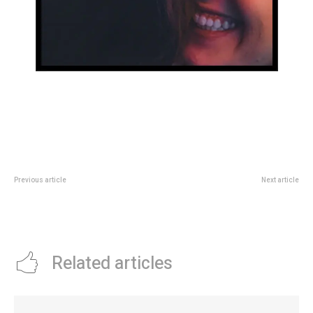
Previous article
Next article
Oscar 2025: quiÃ©nes van a
“Estaba adulterada”: la
ganar, rubro por rubro
escandalosa revelación sobre la
muerte de Diego Maradona
Related articles