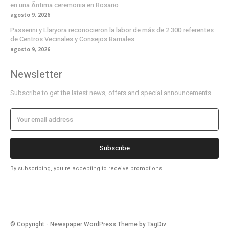
en una Ã­ntima ceremonia en Rosario
agosto 9, 2026
Passerini y Llaryora reconocieron la labor de más de 2.300 referentes
de Centros Vecinales y Consejos Barriales
agosto 9, 2026
Newsletter
Subscribe to get the latest news, offers and special announcements.
Subscribe
By subscribing, you're accepting to receive promotions.
© Copyright - Newspaper WordPress Theme by TagDiv