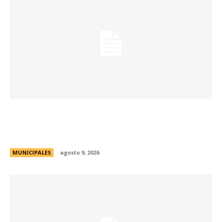
La Municipalidad realizará controles
preventivos gratuitos de cáncer bucal en la
Plaza San Martín
MUNICIPALES
agosto 9, 2026