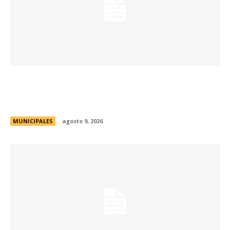
Passerini y Llaryora reconocieron la labor de
más de 2.300 referentes de Centros Vecinales
y Consejos Barriales
MUNICIPALES
agosto 9, 2026