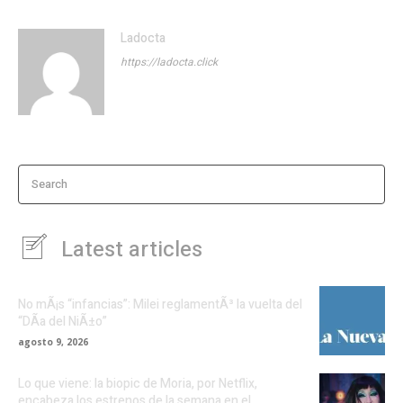
Ladocta
https://ladocta.click
Search
Latest articles
No mÃ¡s “infancias”: Milei reglamentÃ³ la vuelta del
“DÃ­a del NiÃ±o”
agosto 9, 2026
Lo que viene: la biopic de Moria, por Netflix,
encabeza los estrenos de la semana en el