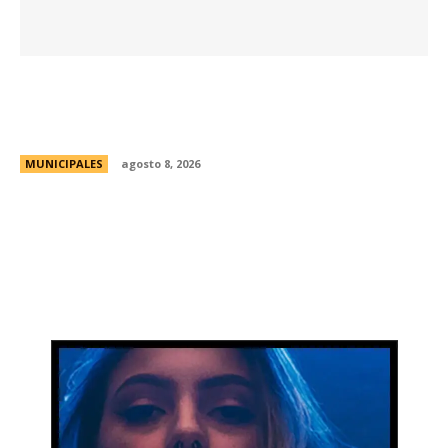
Eventos masivos: estas son las zonas
habilitadas de estacionamiento controlado
durante el fin de semana
MUNICIPALES
agosto 8, 2026