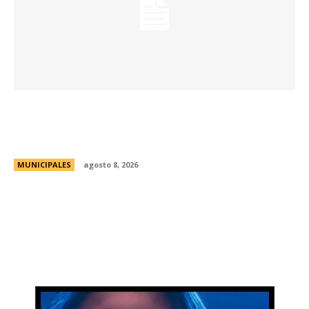
La Universidad de Milán-Bicocca conoce el
modelo educativo de Córdoba para impulsar
prácticas e investigaciones conjuntas
MUNICIPALES
agosto 8, 2026