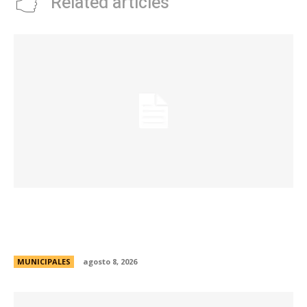
Related articles
Eventos masivos: estas son las zonas
habilitadas de estacionamiento controlado
durante el fin de semana
MUNICIPALES
agosto 8, 2026