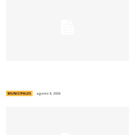
Passerini lanzó Córdoba Open Challenge, la
convocatoria que invita a estudiantes
universitarios a resolver desafíos de la ciudad
MUNICIPALES
agosto 8, 2026