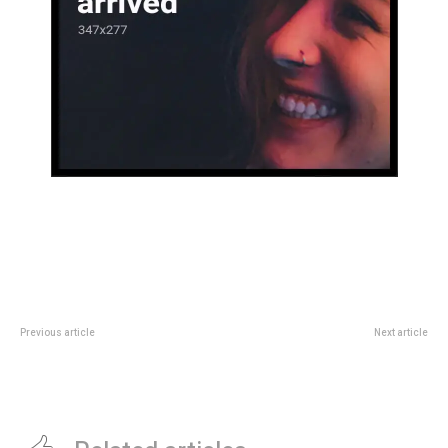
Previous article
Next article
“Vida mía”: Tini Stoessel y Young
En streaming, por quÃ© hay que
Miko confirmaron su romance
ver Jurado NÂ° 2, que puede ser
con una osada foto
la despedida de Clint Eastwood