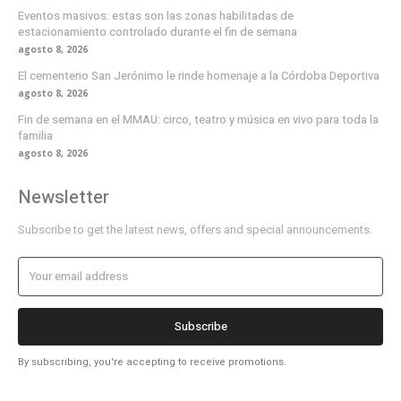
Eventos masivos: estas son las zonas habilitadas de
estacionamiento controlado durante el fin de semana
agosto 8, 2026
El cementerio San Jerónimo le rinde homenaje a la Córdoba Deportiva
agosto 8, 2026
Fin de semana en el MMAU: circo, teatro y música en vivo para toda la
familia
agosto 8, 2026
Newsletter
Subscribe to get the latest news, offers and special announcements.
Subscribe
By subscribing, you're accepting to receive promotions.